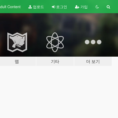
dult
Content
업로드
로그인
가입
맵
기타
더 보기