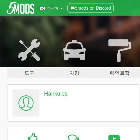
5mods on Discord
한국어
도구
차량
페인트잡
Hairkules