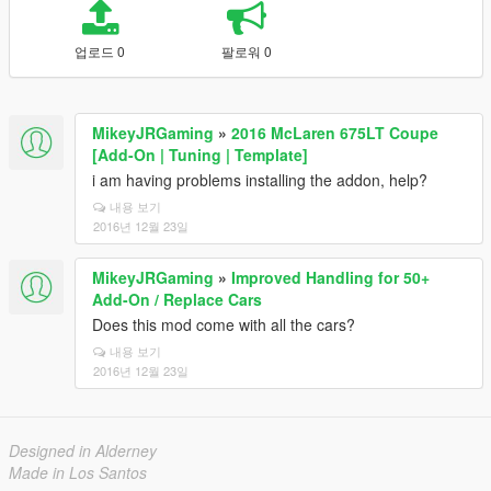
업로드 0
팔로워 0
MikeyJRGaming
»
2016 McLaren 675LT Coupe
[Add-On | Tuning | Template]
i am having problems installing the addon, help?
내용 보기
2016년 12월 23일
MikeyJRGaming
»
Improved Handling for 50+
Add-On / Replace Cars
Does this mod come with all the cars?
내용 보기
2016년 12월 23일
Designed in Alderney
Made in Los Santos