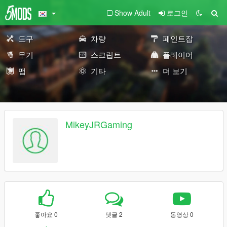
Show Adult
로그인
도구
차량
페인트잡
무기
스크립트
플레이어
맵
기타
더 보기
MikeyJRGaming
좋아요 0
댓글 2
동영상 0