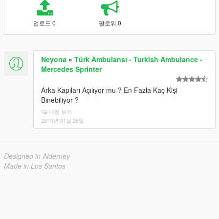
업로드 0
팔로워 0
Neyona
»
Türk Ambulansı - Turkish Ambulance -
Mercedes Sprinter
Arka Kapıları Açılıyor mu ? En Fazla Kaç Kişi
Binebiliyor ?
내용 보기
2019년 01월 26일
Designed in Alderney
Made in Los Santos