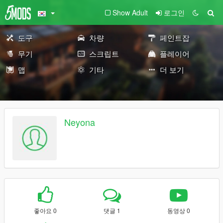
Show Adult
로그인
도구
차량
페인트잡
무기
스크립트
플레이어
맵
기타
더 보기
Neyona
좋아요 0
댓글 1
동영상 0