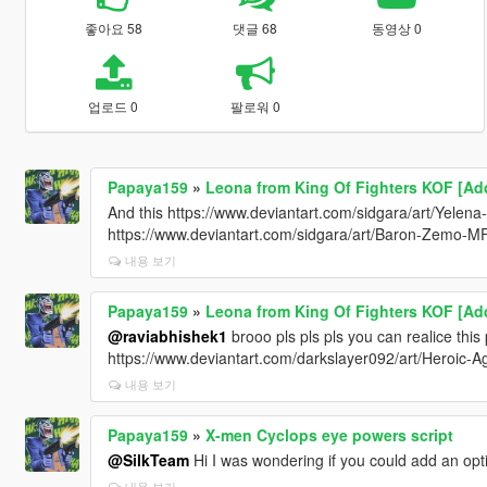
좋아요 58
댓글 68
동영상 0
업로드 0
팔로워 0
Papaya159
»
Leona from King Of Fighters KOF [Ad
And this https://www.deviantart.com/sidgara/art/Yele
https://www.deviantart.com/sidgara/art/Baron-Zemo-
내용 보기
Papaya159
»
Leona from King Of Fighters KOF [Ad
@raviabhishek1
brooo pls pls pls you can realice this
https://www.deviantart.com/darkslayer092/art/Heroic
내용 보기
Papaya159
»
X-men Cyclops eye powers script
@SilkTeam
Hi I was wondering if you could add an op
내용 보기