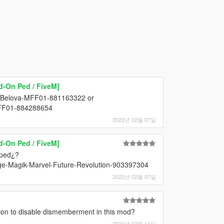
d-On Ped / FiveM]
na-Belova-MFF01-881163322 or
MFF01-884288654
2022년 02월 07일
d-On Ped / FiveM]
 ped¿?
-Age-Magik-Marvel-Future-Revolution-903397304
2022년 02월 07일
tion to disable dismemberment in this mod?
2021년 02월 11일