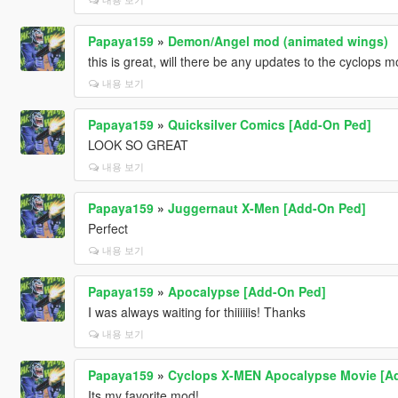
Papaya159
»
Demon/Angel mod (animated wings)
this is great, will there be any updates to the cyclops 
내용 보기
Papaya159
»
Quicksilver Comics [Add-On Ped]
LOOK SO GREAT
내용 보기
Papaya159
»
Juggernaut X-Men [Add-On Ped]
Perfect
내용 보기
Papaya159
»
Apocalypse [Add-On Ped]
I was always waiting for thiiiiiis! Thanks
내용 보기
Papaya159
»
Cyclops X-MEN Apocalypse Movie [A
Its my favorite mod!