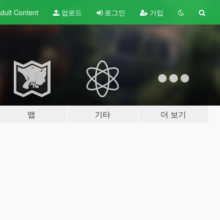
dult
Content
업로드
로그인
가입
맵
기타
더 보기