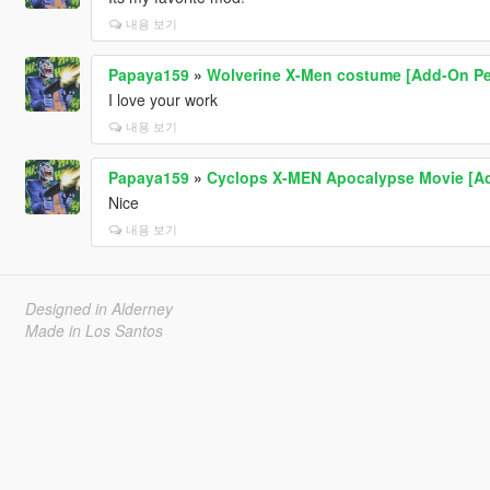
내용 보기
Papaya159
»
Wolverine X-Men costume [Add-On P
I love your work
내용 보기
Papaya159
»
Cyclops X-MEN Apocalypse Movie [A
Nice
내용 보기
Designed in Alderney
Made in Los Santos