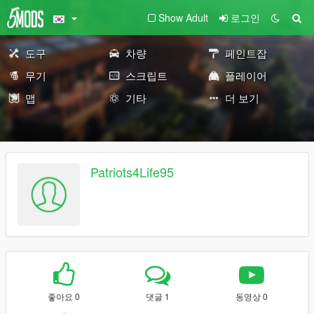
Show Adult
로그인
도구
차량
페인트잡
무기
스크립트
플레이어
맵
기타
더 보기
Patriots4Life95
좋아요 0
댓글 1
동영상 0