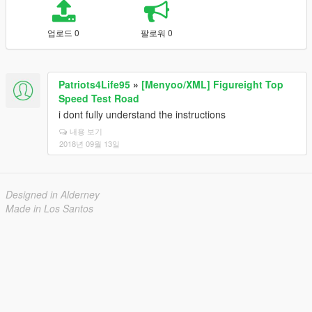
업로드 0
팔로워 0
Patriots4Life95
»
[Menyoo/XML] Figureight Top
Speed Test Road
i dont fully understand the instructions
내용 보기
2018년 09월 13일
Designed in Alderney
Made in Los Santos