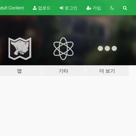
dult
Content
업로드
로그인
가입
맵
기타
더 보기