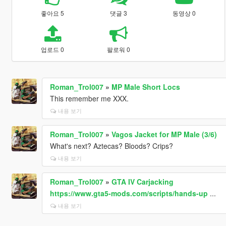
좋아요 5
댓글 3
동영상 0
업로드 0
팔로워 0
Roman_Trol007
»
MP Male Short Locs
This remember me XXX.
내용 보기
Roman_Trol007
»
Vagos Jacket for MP Male (3/6)
What's next? Aztecas? Bloods? Crips?
내용 보기
Roman_Trol007
»
GTA IV Carjacking
https://www.gta5-mods.com/scripts/hands-up
...
내용 보기