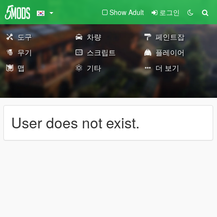
Show Adult
로그인
도구
차량
페인트잡
무기
스크립트
플레이어
맵
기타
더 보기
User does not exist.