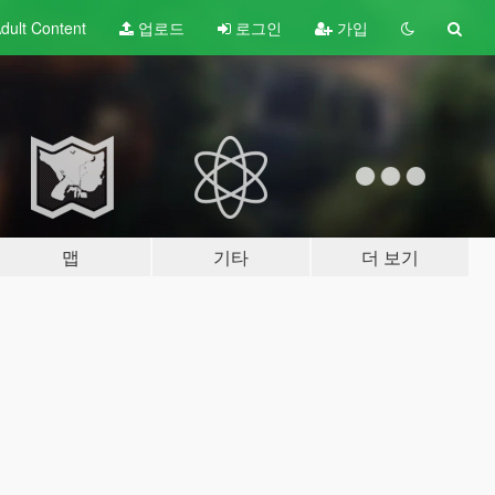
dult
Content
업로드
로그인
가입
맵
기타
더 보기