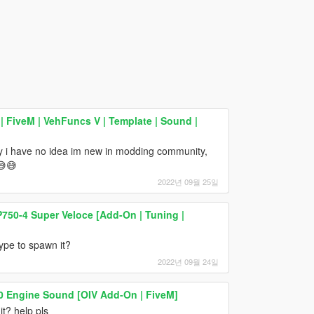
 FiveM | VehFuncs V | Template | Sound |
ry i have no idea im new in modding community,
😅😅
2022년 09월 25일
750-4 Super Veloce [Add-On | Tuning |
type to spawn it?
2022년 09월 24일
0 Engine Sound [OIV Add-On | FiveM]
it? help pls