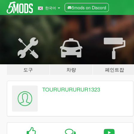
5mods on Discord
한국어
도구
차량
페인트잡
TOURURURURUR1323