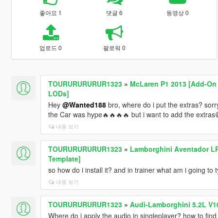
좋아요 1
댓글 6
동영상 0
업로드 0
팔로워 0
TOURURURURUR1323
»
McLaren P1 2013 [Add-On |
LODs]
Hey
@Wanted188
bro, where do i put the extras? sor
the Car was hype🔥🔥🔥🔥 but i want to add the extras
내용 보기
TOURURURURUR1323
»
Lamborghini Aventador LP
Template]
so how do i install it? and in trainer what am i going to 
내용 보기
TOURURURURUR1323
»
Audi-Lamborghini 5.2L V1
Where do i apply the audio in singleplayer? how to find 