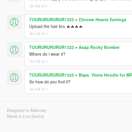
내용 보기
TOURURURURUR1323
»
Chrome Hearts Earrings
Upload the hair bro 🔥🔥🔥🔥
내용 보기
TOURURURURUR1323
»
Asap Rocky Bomber
Where do i wear it?
내용 보기
TOURURURURUR1323
»
Bape, Vlone Hoodie for M
So how do you find it?
내용 보기
Designed in Alderney
Made in Los Santos