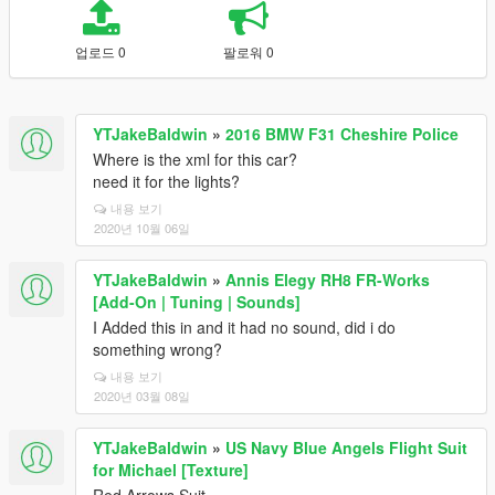
업로드 0
팔로워 0
YTJakeBaldwin
»
2016 BMW F31 Cheshire Police
Where is the xml for this car?
need it for the lights?
내용 보기
2020년 10월 06일
YTJakeBaldwin
»
Annis Elegy RH8 FR-Works
[Add-On | Tuning | Sounds]
I Added this in and it had no sound, did i do
something wrong?
내용 보기
2020년 03월 08일
YTJakeBaldwin
»
US Navy Blue Angels Flight Suit
for Michael [Texture]