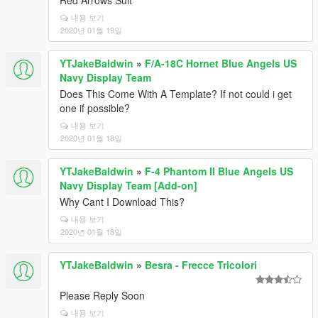
Red Arrows Suit
내용 보기
2020년 01월 19일
YTJakeBaldwin
»
F/A-18C Hornet Blue Angels US
Navy Display Team
Does This Come With A Template? If not could i get
one if possible?
내용 보기
2020년 01월 18일
YTJakeBaldwin
»
F-4 Phantom II Blue Angels US
Navy Display Team [Add-on]
Why Cant I Download This?
내용 보기
2020년 01월 18일
YTJakeBaldwin
»
Besra - Frecce Tricolori
Please Reply Soon
내용 보기