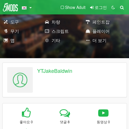
Show Adult
로그인
도구
차량
페인트잡
무기
스크립트
플레이어
맵
기타
더 보기
YTJakeBaldwin
좋아요 0
댓글 8
동영상 0