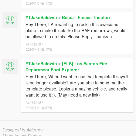
2020년 01월 17일
YTJakeBaldwin
»
Besra - Frecce Tricolori
Hey There, I Am wanting to reskin this awesome
plane to make it look like the RAF red arrows, would i
be allowed to do this. Please Reply Thanks :)
내용 보기
2020년 01월 17일
YTJakeBaldwin
»
[ELS] Los Santos Fire
Department Ford Explorer
Hey There, When I went to use that template it says it
is no longer available? are you able to send me the
template please. Looks a amazing vehicle, and really
want to use it :). (May need a new link)
내용 보기
2020년 01월 07일
Designed in Alderney
Made in Los Santos