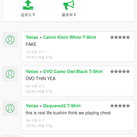
업로드 0
팔로워 0
Yatias
»
Calvin Klein White T-Shirt
FAKE
내용 보기
2018년 08월 07일
Yatias
»
OVO Camo Owl Black T-Shirt
OVO THIN YEA
내용 보기
2018년 08월 07일
Yatias
»
Dsquared2 T-Shirt
this is real life kushim think we playing chest
내용 보기
2018년 08월 07일