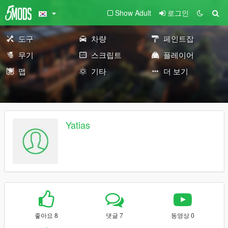
Show Adult
로그인
도구
차량
페인트잡
무기
스크립트
플레이어
맵
기타
더 보기
Yatias
좋아요 8
댓글 7
동영상 0