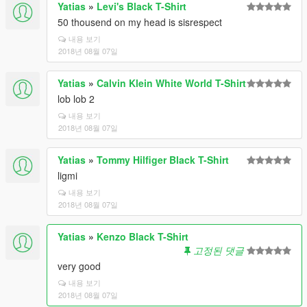
Yatias
»
Levi's Black T-Shirt
50 thousend on my head is sisrespect
내용 보기
2018년 08월 07일
Yatias
»
Calvin Klein White World T-Shirt
lob lob 2
내용 보기
2018년 08월 07일
Yatias
»
Tommy Hilfiger Black T-Shirt
ligmi
내용 보기
2018년 08월 07일
Yatias
»
Kenzo Black T-Shirt
고정된 댓글
very good
내용 보기
2018년 08월 07일