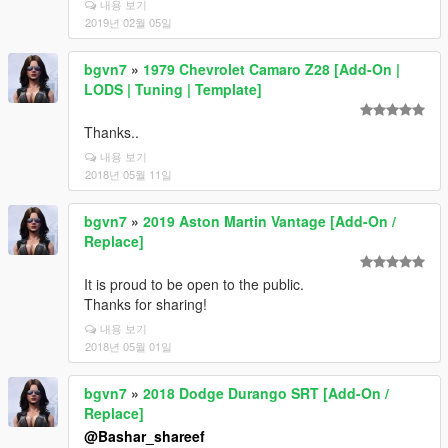
내용 보기
2019년 02월 05일
bgvn7
»
1979 Chevrolet Camaro Z28 [Add-On |
LODS | Tuning | Template]
Thanks..
내용 보기
2018년 05월 11일
bgvn7
»
2019 Aston Martin Vantage [Add-On /
Replace]
It is proud to be open to the public.
Thanks for sharing!
내용 보기
2018년 05월 01일
bgvn7
»
2018 Dodge Durango SRT [Add-On /
Replace]
@Bashar_shareef