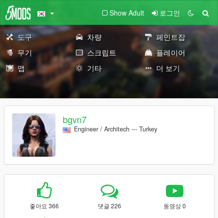
Show Adult
로그인
도구
차량
페인트잡
무기
스크립트
플레이어
맵
기타
더 보기
bgvn7
Engineer / Architech --- Turkey
좋아요 366
댓글 226
동영상 0