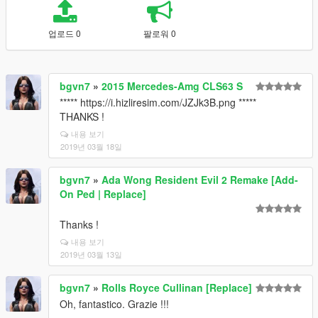
업로드 0
팔로워 0
bgvn7
»
2015 Mercedes-Amg CLS63 S
***** https://i.hizliresim.com/JZJk3B.png *****
THANKS !
내용 보기
2019년 03월 18일
bgvn7
»
Ada Wong Resident Evil 2 Remake [Add-
On Ped | Replace]
Thanks !
내용 보기
2019년 03월 13일
bgvn7
»
Rolls Royce Cullinan [Replace]
Oh, fantastico. Grazie !!!