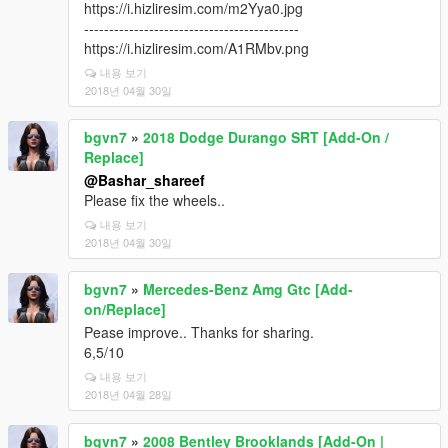
https://i.hizliresim.com/m2Yya0.jpg
-------------------------------------------
https://i.hizliresim.com/A1RMbv.png
내용 보기
2018년 04월 30일
bgvn7
»
2018 Dodge Durango SRT [Add-On /
Replace]
@Bashar_shareef
Please fix the wheels..
내용 보기
2018년 04월 30일
bgvn7
»
Mercedes-Benz Amg Gtc [Add-
on/Replace]
Pease improve.. Thanks for sharing.
6,5/10
내용 보기
2018년 04월 28일
bgvn7
»
2008 Bentley Brooklands [Add-On |