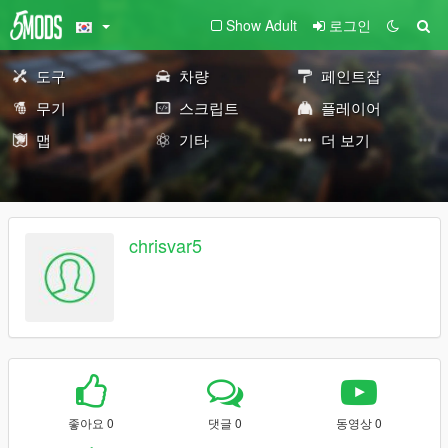
Show Adult
로그인
도구
차량
페인트잡
무기
스크립트
플레이어
맵
기타
더 보기
chrisvar5
좋아요 0
댓글 0
동영상 0