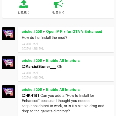
업로드 0
팔로워 0
cricket1205
»
OpenIV Fix for GTA V Enhanced
How do I uninstall the mod?
내용 보기
2025년 12월 30일
cricket1205
»
Enable All Interiors
@MarxistStoner___
Oh
내용 보기
2025년 10월 09일
cricket1205
»
Enable All Interiors
@HKH191
Can you add a "How to Install for
Enhanced" because I thought you needed
scripthookdotnet to work, or is it a simple drag and
drop to the game's directory?