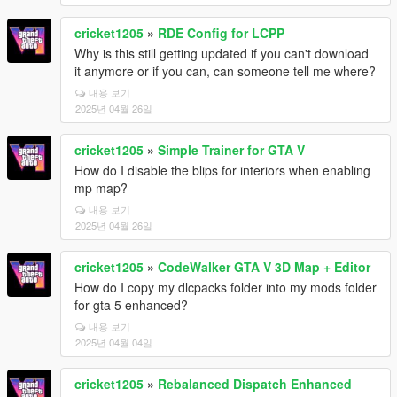
cricket1205
»
RDE Config for LCPP
Why is this still getting updated if you can't download
it anymore or if you can, can someone tell me where?
내용 보기
2025년 04월 26일
cricket1205
»
Simple Trainer for GTA V
How do I disable the blips for interiors when enabling
mp map?
내용 보기
2025년 04월 26일
cricket1205
»
CodeWalker GTA V 3D Map + Editor
How do I copy my dlcpacks folder into my mods folder
for gta 5 enhanced?
내용 보기
2025년 04월 04일
cricket1205
»
Rebalanced Dispatch Enhanced