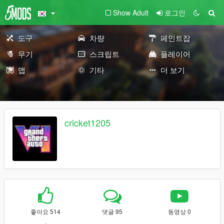
Show Adult
로그인
도구
차량
페인트잡
무기
스크립트
플레이어
맵
기타
더 보기
cricket1205
좋아요 514
댓글 95
동영상 0