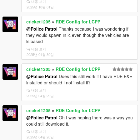
내용 보기
2025년 10월 01일
cricket1205
»
RDE Config for LCPP
@Police Patrol
Thanks because I was wondering if
they would spawn in lc even though the vehicles are
ls based
내용 보기
2025년 04월 30일
cricket1205
»
RDE Config for LCPP
@Police Patrol
Does this still work if I have RDE E&E
installed or should I not install it?
내용 보기
2025년 04월 29일
cricket1205
»
RDE Config for LCPP
@Police Patrol
Oh I was hoping there was a way you
could still download it.
내용 보기
2025년 04월 26일