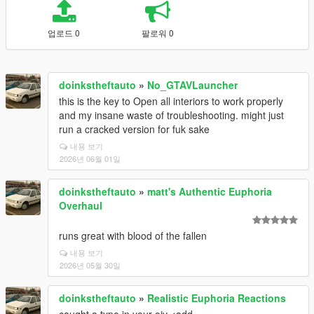
업로드 0
팔로워 0
doinkstheftauto
»
No_GTAVLauncher
this is the key to Open all interiors to work properly
and my insane waste of troubleshooting. might just
run a cracked version for fuk sake
내용 보기
2026년 06월 01일
doinkstheftauto
»
matt's Authentic Euphoria
Overhaul
runs great with blood of the fallen
내용 보기
2026년 05월 30일
doinkstheftauto
»
Realistic Euphoria Reactions