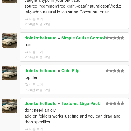
caught a typo in your oiv <add
source="common\fred.xml">\data\naturalotion\fred.x
ml</add> natural lotion sir no Cocoa butter sir
내용 보기
2026년 05월 23일
doinkstheftauto
»
Simple Cruise Control
best
내용 보기
2026년 05월 23일
doinkstheftauto
»
Coin Flip
top tier
내용 보기
2026년 05월 22일
doinkstheftauto
»
Textures Giga Pack
dont need an oiv
add on folders works just fine and you can drag and
drop specifics
내용 보기