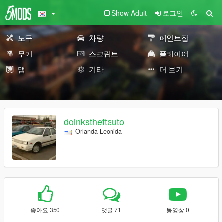
Show Adult
로그인
도구
차량
페인트잡
무기
스크립트
플레이어
맵
기타
더 보기
doinkstheftauto
Orlanda Leonida
좋아요 350
댓글 71
동영상 0