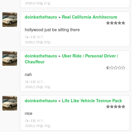
2026년 05월 21일
doinkstheftauto
»
Real California Architecture
hollywood just be sitting there
내용 보기
2026년 05월 20일
doinkstheftauto
»
Uber Ride / Personal Driver /
Chauffeur
nah
내용 보기
2026년 05월 15일
doinkstheftauto
»
Life Like Vehicle Textrue Pack
nice
내용 보기
2026년 05월 15일