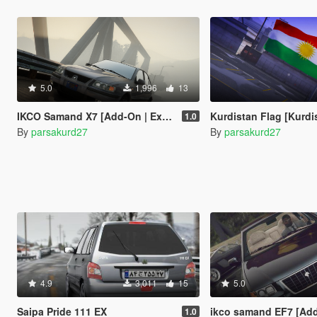
5.0
1,996
13
IKCO Samand X7 [Add-On | Extras]
Kurdistan Flag [Kurdi
1.0
By
parsakurd27
By
parsakurd27
4.9
3,011
15
5.0
Saipa Pride 111 EX
ikco samand EF7 [Ad
1.0