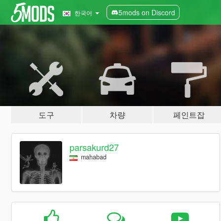
5mods on Discord
한국어
도구
차량
페인트잡
parsakurd27
mahabad