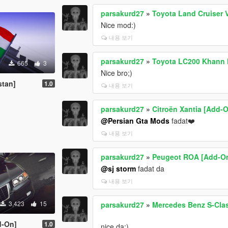
parsakurd27
»
Toyota Land Cruiser 
Nice mod:)
내용 보기
parsakurd27
»
Toyota LC200 Khann K
665
3
Nice bro;)
stan]
1.0
내용 보기
parsakurd27
»
Citroën Xantia [Add-O
@Persian Gta Mods
fadat❤️
내용 보기
parsakurd27
»
Peugeot ROA [Add-O
@sj storm
fadat da
내용 보기
3,423
15
parsakurd27
»
Mercedes Benz S-Clas
d-On]
1.0
nice da:)