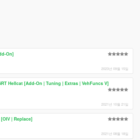
dd-On]
2023년 09월 15일
RT Hellcat [Add-On | Tuning | Extras | VehFuncs V]
2021년 10월 21일
[OIV | Replace]
2021년 08월 18일