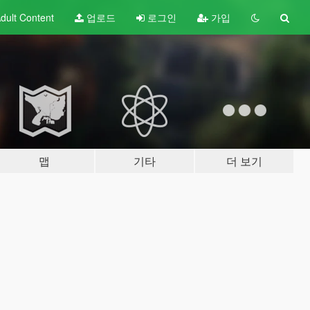
dult
Content
업로드
로그인
가입
맵
기타
더 보기