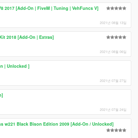
V8 2017 [Add-On | FiveM | Tuning | VehFuncs V]
2021년 08월 13일
it 2018 [Add-On | Extras]
2021년 08월 06일
n | Unlocked ]
2021년 07월 27일
n]
2021년 07월 24일
s w221 Black Bison Edition 2009 [Add-On / Unlocked]