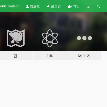
dult
Content
업로드
로그인
가입
맵
기타
더 보기