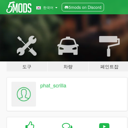
5mods on Discord
한국어
도구
차량
페인트잡
phat_scrilla