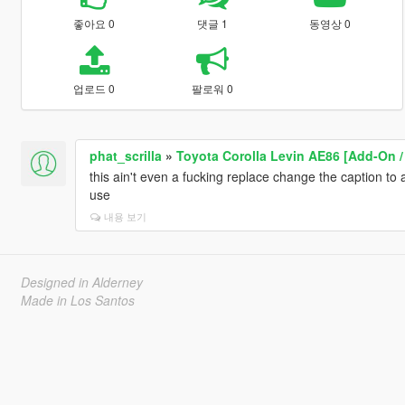
좋아요 0
댓글 1
동영상 0
업로드 0
팔로워 0
phat_scrilla
»
Toyota Corolla Levin AE86 [Add-On /
this ain't even a fucking replace change the caption to 
use
내용 보기
Designed in Alderney
Made in Los Santos