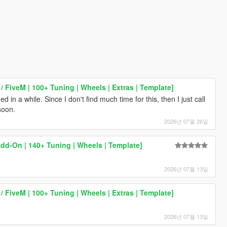
FiveM | 100+ Tuning | Wheels | Extras | Template]
d in a while. Since I don't find much time for this, then I just call
soon.
2026년 07월 26일
d-On | 140+ Tuning | Wheels | Template]
2026년 07월 13일
FiveM | 100+ Tuning | Wheels | Extras | Template]
2026년 07월 13일