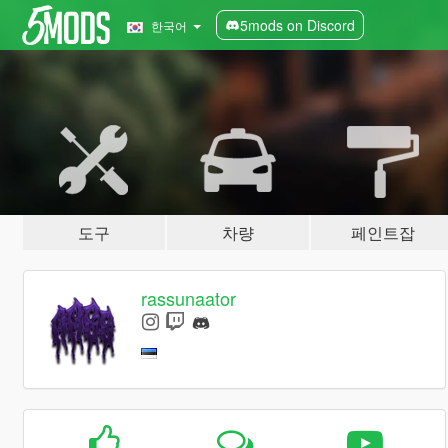
5mods on Discord
한국어
도구
차량
페인트잡
rassunaator