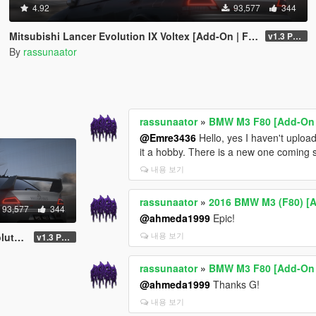
4.92
93,577
344
Mitsubishi Lancer Evolution IX Voltex [Add-On | FiveM | Extras | Template]
v1.3 Patch
By
rassunaator
rassunaator
»
BMW M3 F80 [Add-On / 
@Emre3436
Hello, yes I haven't uploade
it a hobby. There is a new one coming 
내용 보기
rassunaator
»
2016 BMW M3 (F80) [Ad
93,577
344
@ahmeda1999
Epic!
내용 보기
Template]
v1.3 Patch
rassunaator
»
BMW M3 F80 [Add-On / 
@ahmeda1999
Thanks G!
내용 보기