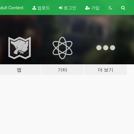
dult
Content
업로드
로그인
가입
맵
기타
더 보기