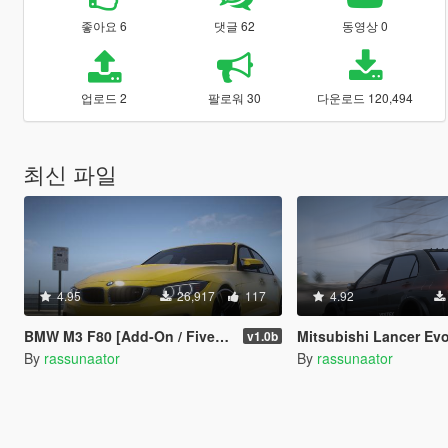
좋아요 6
댓글 62
동영상 0
업로드 2
팔로워 30
다운로드 120,494
최신 파일
4.95
26,917
117
4.92
BMW M3 F80 [Add-On / FiveM | 100+ Tuning | Wheels | Extras | Template]
Mitsubishi Lancer Evolution IX Voltex [Add-On | FiveM | Extras | 
v1.0b
By
rassunaator
By
rassunaator