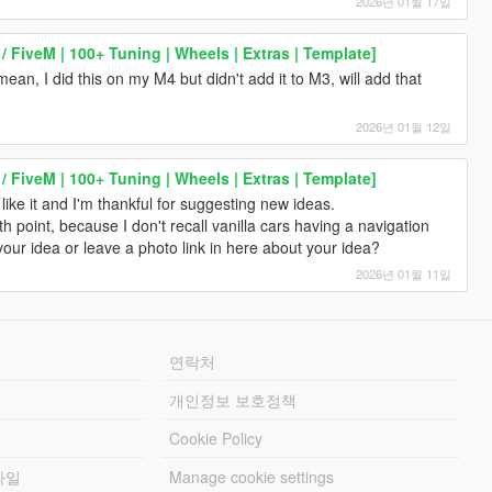
2026년 01월 17일
FiveM | 100+ Tuning | Wheels | Extras | Template]
n, I did this on my M4 but didn't add it to M3, will add that
2026년 01월 12일
FiveM | 100+ Tuning | Wheels | Extras | Template]
like it and I'm thankful for suggesting new ideas.
h point, because I don't recall vanilla cars having a navigation
our idea or leave a photo link in here about your idea?
2026년 01월 11일
연락처
개인정보 보호정책
Cookie Policy
파일
Manage cookie settings