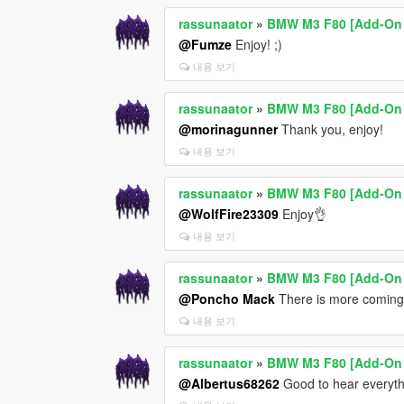
rassunaator
»
BMW M3 F80 [Add-On / 
@Fumze
Enjoy! ;)
내용 보기
rassunaator
»
BMW M3 F80 [Add-On / 
@morinagunner
Thank you, enjoy!
내용 보기
rassunaator
»
BMW M3 F80 [Add-On / 
@WolfFire23309
Enjoy👌
내용 보기
rassunaator
»
BMW M3 F80 [Add-On / 
@Poncho Mack
There is more coming
내용 보기
rassunaator
»
BMW M3 F80 [Add-On / 
@Albertus68262
Good to hear everyth