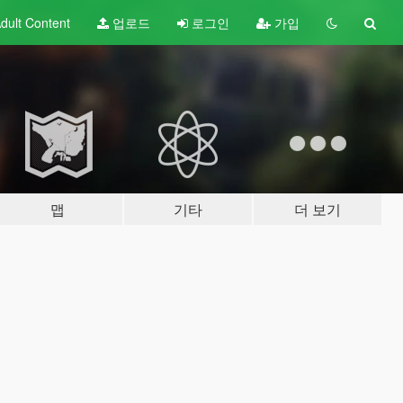
dult
Content
업로드
로그인
가입
맵
기타
더 보기