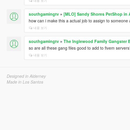
내용 보기
southgamingtv
»
[MLO] Sandy Shores PetShop in A
how can i make this a actual job to assign to someone 
내용 보기
southgamingtv
»
The Inglewood Family Gangster 
so are all these gang files good to add to fivem server
내용 보기
Designed in Alderney
Made in Los Santos