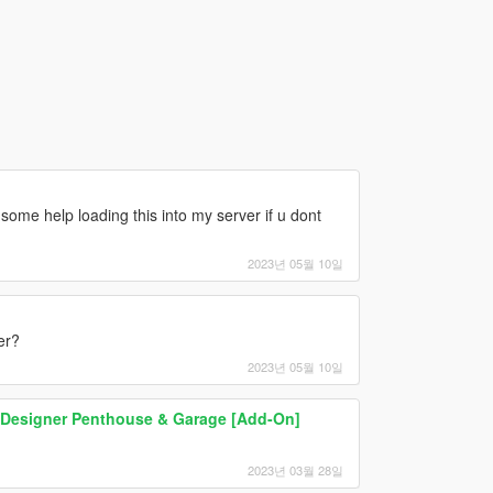
some help loading this into my server if u dont
2023년 05월 10일
er?
2023년 05월 10일
Designer Penthouse & Garage [Add-On]
2023년 03월 28일