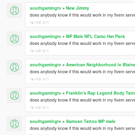
southgamingtv
»
New Jimmy
does anybody know if this would work in my fivem serve
내용 보기
southgamingtv
»
MP Male NFL Camo Hat Pack
does anybody know if this would work in my fivem serve
내용 보기
southgamingtv
»
American Neighborhood in Blain
does anybody know if this would work in my fivem serve
내용 보기
southgamingtv
»
Franklin's Rap Legend Body Tatt
does anybody know if this would work in my fivem serve
내용 보기
southgamingtv
»
Samoan Tattoo MP male
does anybody know if this would work in my fivem serve