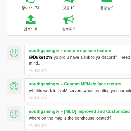
좋아요 173
댓글 10
동영상 0
업로드 0
팔로워 0
southgamingtv
»
custom mp face texture
@Duke1219
yo bro u have a link to ya discord? I need 
mind....
내용 보기
southgamingtv
»
Custom MPMale face texture
will this work in fiveM servers when creating ya charact
내용 보기
southgamingtv
»
[MLO] Improved and Customized 
where on the map is the penthouse located?
내용 보기