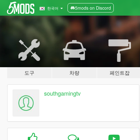
5mods on Discord
한국어
도구
차량
페인트잡
southgamingtv