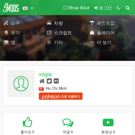
Show Adult
로그인
도구
차량
페인트잡
무기
스크립트
플레이어
맵
기타
더 보기
vogia
Ho Chi Minh
으로 지원하기
좋아요 0
댓글 0
동영상 0