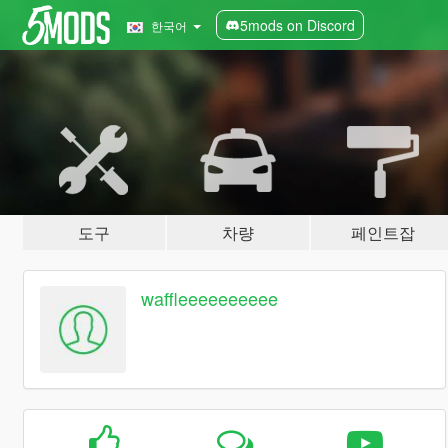
5mods on Discord
한국어
도구
차량
페인트잡
waffleeeeeeeeee