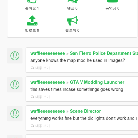
좋아요 1
댓글 6
동영상 0
업로드 0
팔로워 0
waffleeeeeeeeee
»
San Fierro Police Department St
anyone knows the map mod he used in images?
내용 보기
waffleeeeeeeeee
»
GTA V Modding Launcher
this saves times incase somethings goes wrong
내용 보기
waffleeeeeeeeee
»
Scene Director
everything works fine but the dlc lights don't work and i
내용 보기