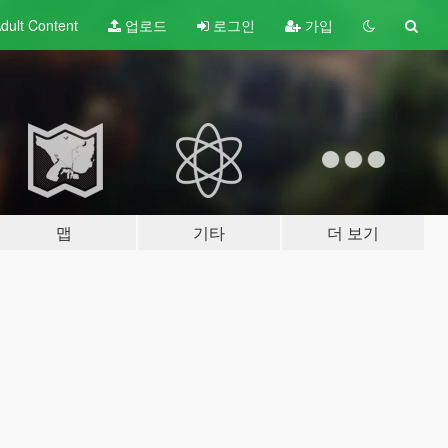
dult
Content
업로드
로그인
가입
맵
기타
더 보기