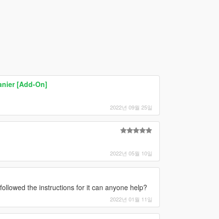
anier [Add-On]
2022년 09월 25일
2022년 05월 10일
 followed the instructions for it can anyone help?
2022년 01월 11일