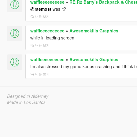
waffleeeeeeeeee
»
RE:R2 Barry's Backpack & Ches
@raemost
was it?
내용 보기
waffleeeeeeeeee
»
Awesomekills Graphics
while in loading screen
내용 보기
waffleeeeeeeeee
»
Awesomekills Graphics
Im also stressed my game keeps crashing and i think i did
내용 보기
Designed in Alderney
Made in Los Santos