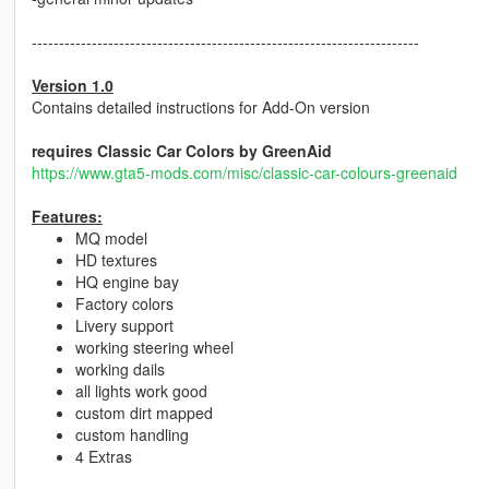
-----------------------------------------------------------------------
Version 1.0
Contains detailed instructions for Add-On version
requires Classic Car Colors by GreenAid
https://www.gta5-mods.com/misc/classic-car-colours-greenaid
Features:
MQ model
HD textures
HQ engine bay
Factory colors
Livery support
working steering wheel
working dails
all lights work good
custom dirt mapped
custom handling
4 Extras