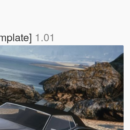
mplate]
1.01