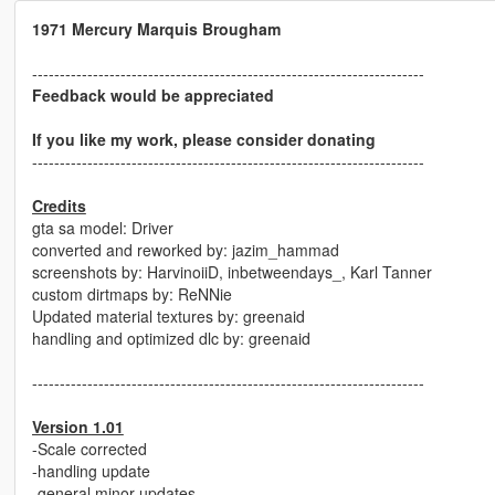
1971 Mercury Marquis Brougham
-----------------------------------------------------------------------
Feedback would be appreciated
If you like my work, please consider donating
-----------------------------------------------------------------------
Credits
gta sa model: Driver
converted and reworked by: jazim_hammad
screenshots by: HarvinoiiD, inbetweendays_, Karl Tanner
custom dirtmaps by: ReNNie
Updated material textures by: greenaid
handling and optimized dlc by: greenaid
-----------------------------------------------------------------------
Version 1.01
-Scale corrected
-handling update
-general minor updates