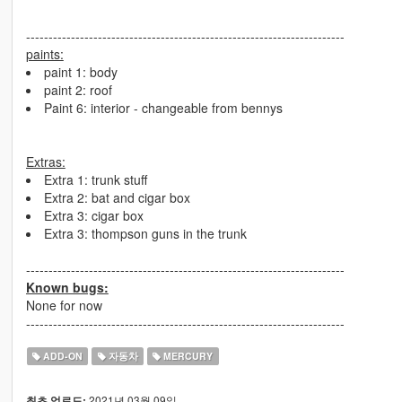
-----------------------------------------------------------------------
paints:
paint 1: body
paint 2: roof
Paint 6: interior - changeable from bennys
Extras:
Extra 1: trunk stuff
Extra 2: bat and cigar box
Extra 3: cigar box
Extra 3: thompson guns in the trunk
-----------------------------------------------------------------------
Known bugs:
None for now
-----------------------------------------------------------------------
ADD-ON
자동차
MERCURY
2021년 03월 09일
최초 업로드: