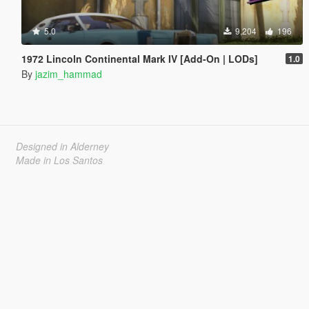
5.0
9,204
196
1972 Lincoln Continental Mark IV [Add-On | LODs]
1.0
By
jazim_hammad
Designed in Alderney
Made in Los Santos