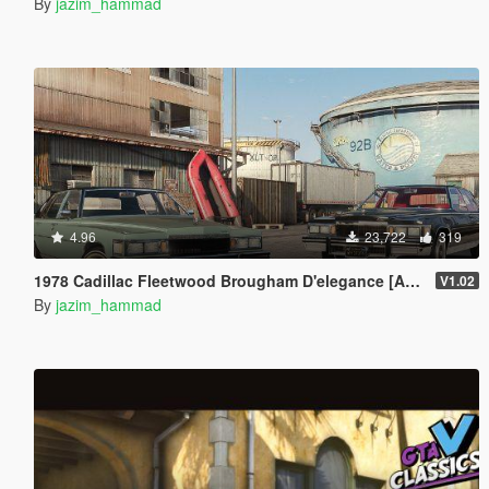
By
jazim_hammad
4.96
23,722
319
1978 Cadillac Fleetwood Brougham D'elegance [Add-On | Tuning | Wheels | LODs | Template]
V1.02
By
jazim_hammad