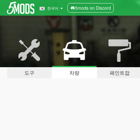
5mods on Discord
한국어
도구
차량
페인트잡