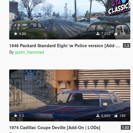
4.86
7,253
168
1948 Packard Standard Eight \w Police version [Add-On | Extras | LODs]
1.3
By
jazim_hammad
5.0
8,663
189
1974 Cadillac Coupe Deville [Add-On | LODs]
1.02