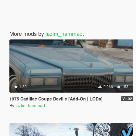
More mods by
jazim_hammad
:
4.89
9,966
153
1975 Cadillac Coupe Deville [Add-On | LODs]
V1.02
By
jazim_hammad