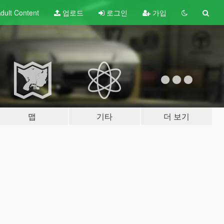
dult
Content
업로드
로그인
가입
맵
기타
더 보기