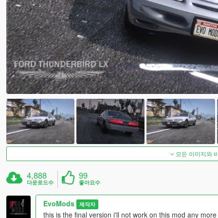
모든 이미지와 
4,888
99
다운로드수
좋아요수
EvoMods
제작자
this is the final version i'll not work on this mod any more