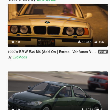
5.0
18,446
106
1990's BMW E34 M5 [Add-On | Extras | Vehfuncs V | Animated]
Final²
By
EvoMods
4.91
2,732
51