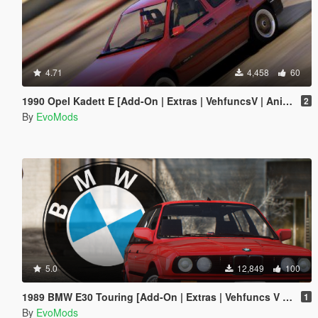
4.71
4,458
60
1990 Opel Kadett E [Add-On | Extras | VehfuncsV | Animated]
2
By
EvoMods
5.0
12,849
100
1989 BMW E30 Touring [Add-On | Extras | Vehfuncs V | Animated]
1
By
EvoMods