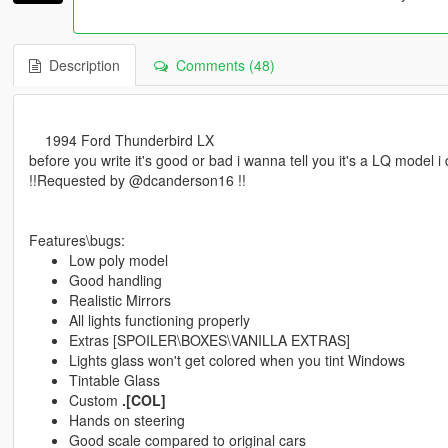
Description
Comments (48)
1994 Ford Thunderbird LX
before you write it's good or bad i wanna tell you it's a LQ model i 
!!Requested by @dcanderson16 !!
Features\bugs:
Low poly model
Good handling
Realistic Mirrors
All lights functioning properly
Extras [SPOILER\BOXES\VANILLA EXTRAS]
Lights glass won't get colored when you tint Windows
Tintable Glass
Custom
.[COL]
Hands on steering
Good scale compared to original cars