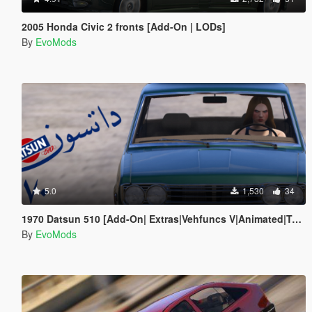
2005 Honda Civic 2 fronts [Add-On | LODs]
By
EvoMods
5.0
1,530
34
1970 Datsun 510 [Add-On| Extras|Vehfuncs V|Animated|Template]
By
EvoMods