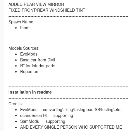
ADDED REAR VIEW MIRROR
FIXED FRONT\REAR WINDSHIELD TINT
----------------------------------------------------------------------------------
Spawn Name:
thndr
----------------------------------------------------------------------------------
Models Sources:
EvoMods
Base car from DMI
R* for interior parts
Repoman
----------------------------------------------------------------------------------
Installation in readme
----------------------------------------------------------------------------------
Credits:
EvoMods ---converting\fixing\taking bad SS\testing\etc...
dcanderson16 --- supporting
SamMods --- supporting
AND EVERY SINGLE PERSON WHO SUPPORTED ME