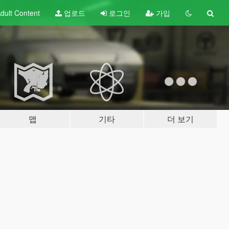
dult
Content
업로드
로그인
가입
맵
기타
더 보기