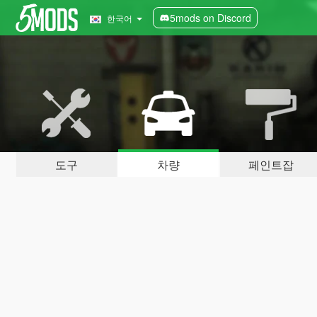
5mods on Discord
한국어
도구
차량
페인트잡