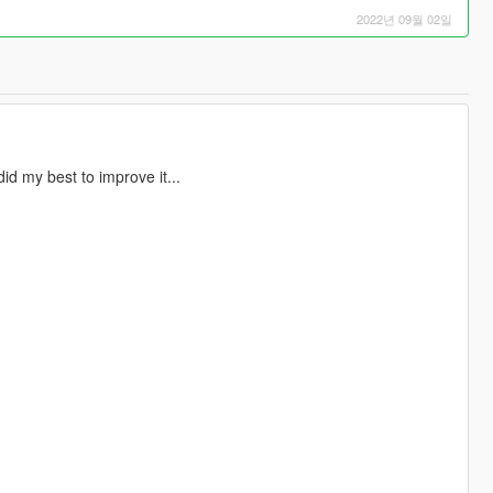
2022년 09월 02일
did my best to improve it...