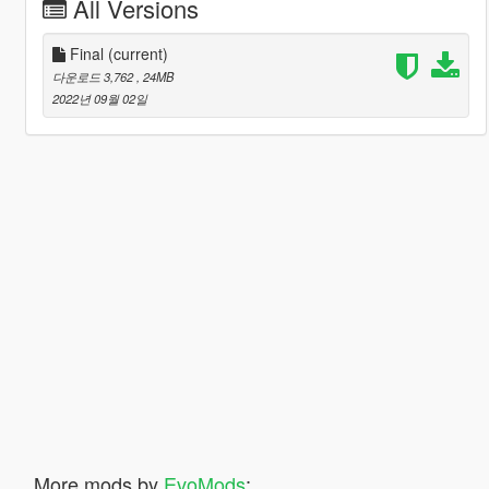
All Versions
Final
(current)
다운로드 3,762
, 24MB
2022년 09월 02일
More mods by
EvoMods
: