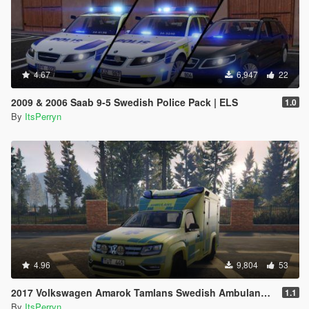
4.67
6,947
22
2009 & 2006 Saab 9-5 Swedish Police Pack | ELS
1.0
By
ItsPerryn
4.96
9,804
53
2017 Volkswagen Amarok Tamlans Swedish Ambulance | ELS
1.1
By
ItsPerryn