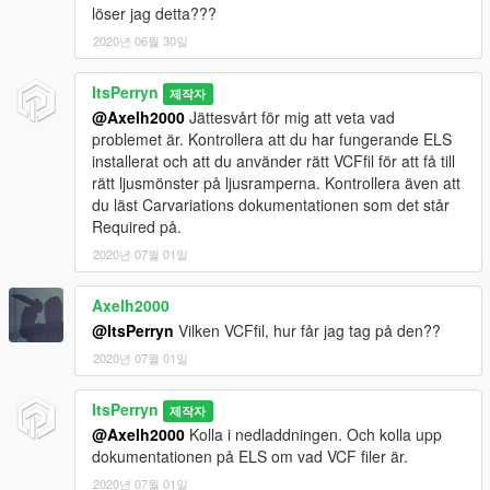
löser jag detta???
2020년 06월 30일
ItsPerryn
제작자
@Axelh2000
Jättesvårt för mig att veta vad
problemet är. Kontrollera att du har fungerande ELS
installerat och att du använder rätt VCFfil för att få till
rätt ljusmönster på ljusramperna. Kontrollera även att
du läst Carvariations dokumentationen som det står
Required på.
2020년 07월 01일
Axelh2000
@ItsPerryn
Vilken VCFfil, hur får jag tag på den??
2020년 07월 01일
ItsPerryn
제작자
@Axelh2000
Kolla i nedladdningen. Och kolla upp
dokumentationen på ELS om vad VCF filer är.
2020년 07월 01일