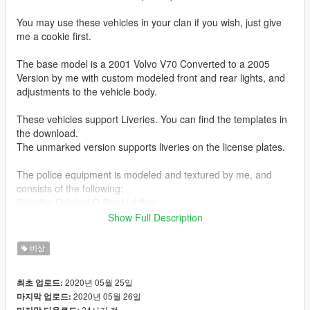
You may use these vehicles in your clan if you wish, just give
me a cookie first.
The base model is a 2001 Volvo V70 Converted to a 2005
Version by me with custom modeled front and rear lights, and
adjustments to the vehicle body.
These vehicles support Liveries. You can find the templates in
the download.
The unmarked version supports liveries on the license plates.
The police equipment is modeled and textured by me, and
consists of the following:
Standby Original O-Bar Lightbar
Standby BL76 Bumper Leds
Show Full Description
Standby BL60 Front Window Stop Light
Swedish Police wide angle mirror on the passenger side
비상
Grill extra lights
2020년 05월 25일
최초 업로드:
Interior has been modified from Forza motorsports.
2020년 05월 26일
마지막 업로드:
24시간 전