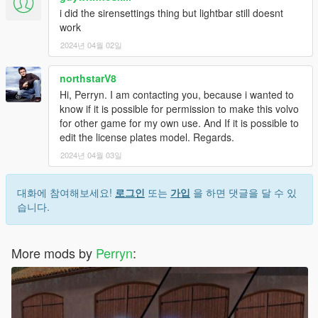
i did the sirensettings thing but lightbar still doesnt
work
2024년 04월 02일
northstarV8
Hi, Perryn. I am contacting you, because i wanted to
know if it is possible for permission to make this volvo
for other game for my own use. And If it is possible to
edit the license plates model. Regards.
2024년 04월 03일
대화에 참여해보세요!
로그인
또는
가입
을 하면 댓글을 달 수 있
습니다.
More mods by
Perryn
: