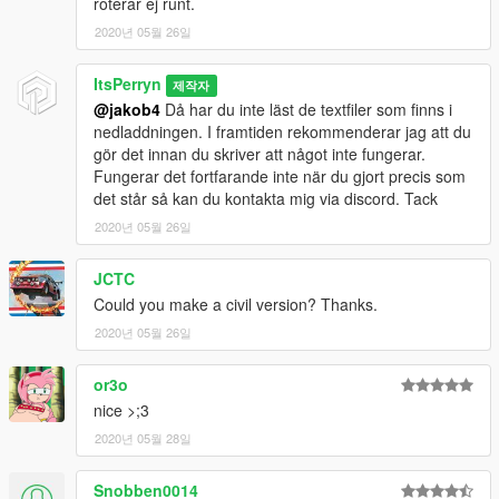
roterar ej runt.
2020년 05월 26일
ItsPerryn
제작자
@jakob4
Då har du inte läst de textfiler som finns i
nedladdningen. I framtiden rekommenderar jag att du
gör det innan du skriver att något inte fungerar.
Fungerar det fortfarande inte när du gjort precis som
det står så kan du kontakta mig via discord. Tack
2020년 05월 26일
JCTC
Could you make a civil version? Thanks.
2020년 05월 26일
or3o
nice >;3
2020년 05월 28일
Snobben0014