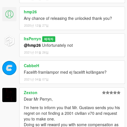
hmp26
Any chance of releasing the unlocked thank you?
2020년 12월 27일
ItsPerryn
제작자
@hmp26
Unfortunately not
2021년 01월 26일
CabbeH
Facelift-framlampor med ej facelift kofångare?
2021년 04월 07일
Zexton
Dear Mr Perryn,
I'm here to inform you that Mr. Gustavo sends you his
regret on not finding a 2001 civilian v70 and request
you to make one.
Doing so will reward you with some compensation as