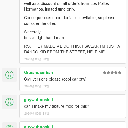
well as a discount on all orders from Los Pollos
Hermanos, limited time only.
Consequences upon denial is inevitable, so please
consider the offer.
Sincerely,
boss's right hand man.
P.S. THEY MADE ME DO THIS, I SWEAR I'M JUST A
RANDO KID FROM THE STREET, HELP ME!
2022년 09월 23일
Gruianuserban
Civil versions please (cool car btw)
2024년 02월 03일
guywithnoskill
can I make my texture mod for this?
2024년 03월 29일
guywithnoskill