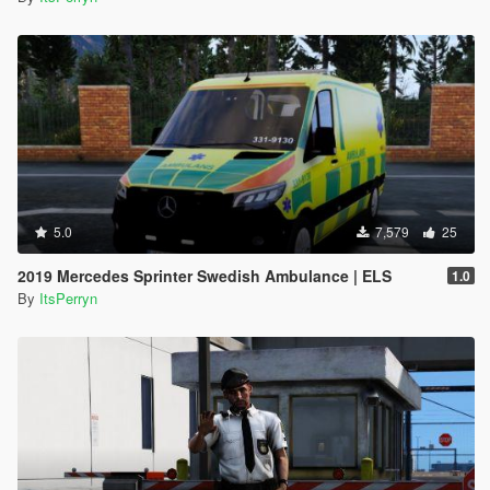
5.0
7,579
25
2019 Mercedes Sprinter Swedish Ambulance | ELS
1.0
By
ItsPerryn