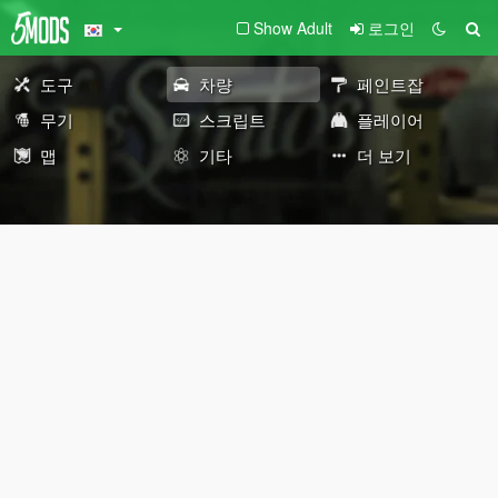
Show Adult
로그인
도구
차량
페인트잡
무기
스크립트
플레이어
맵
기타
더 보기