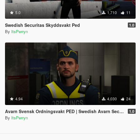
5.0
1,710
11
Swedish Securitas Skyddsvakt Ped
1.0
By
ItsPerryn
4.94
4,030
24
Avarn Svensk Ordningsvakt PED | Swedish Avarn Security Guard PED
1.0
By
ItsPerryn