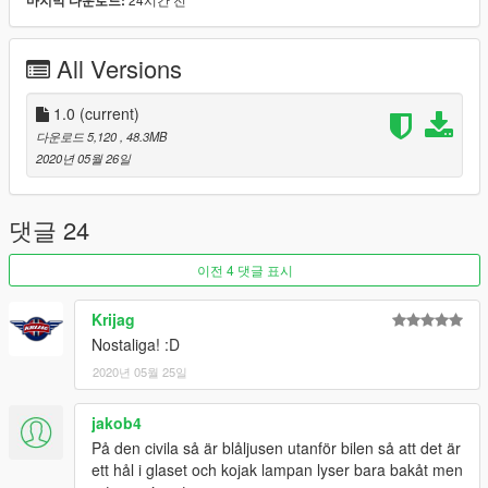
마지막 다운로드:
A big thank you to:
Krijag
Kyute
All Versions
Please don't misuse the mod or try to steal it, that would just
result in me not releasing any other vehicles.
1.0
(current)
다운로드 5,120
, 48.3MB
Hope you Enjoy!
2020년 05월 26일
댓글 24
이전 4 댓글 표시
Krijag
Nostaliga! :D
2020년 05월 25일
jakob4
På den civila så är blåljusen utanför bilen så att det är
ett hål i glaset och kojak lampan lyser bara bakåt men