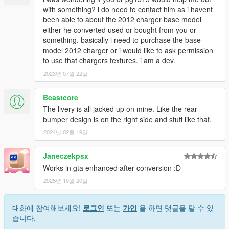
with something? i do need to contact him as i havent
been able to about the 2012 charger base model
either he converted used or bought from you or
something. basically i need to purchase the base
model 2012 charger or i would like to ask permission
to use that chargers textures. i am a dev.
2023년 07월 22일
Beastcore
The livery is all jacked up on mine. Like the rear
bumper design is on the right side and stuff like that.
2024년 02월 19일
Janeczekpsx
Works in gta enhanced after conversion :D
2025년 10월 20일
대화에 참여해보세요!
로그인
또는
가입
을 하면 댓글을 달 수 있
습니다.