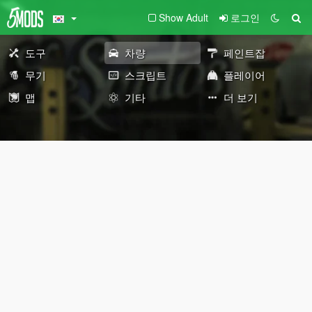
Show Adult
로그인
도구
차량
페인트잡
무기
스크립트
플레이어
맵
기타
더 보기