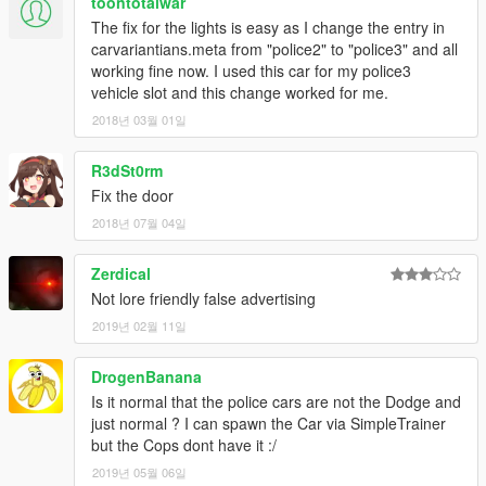
toontotalwar
The fix for the lights is easy as I change the entry in
carvariantians.meta from "police2" to "police3" and all
working fine now. I used this car for my police3
vehicle slot and this change worked for me.
2018년 03월 01일
R3dSt0rm
Fix the door
2018년 07월 04일
Zerdical
Not lore friendly false advertising
2019년 02월 11일
DrogenBanana
Is it normal that the police cars are not the Dodge and
just normal ? I can spawn the Car via SimpleTrainer
but the Cops dont have it :/
2019년 05월 06일