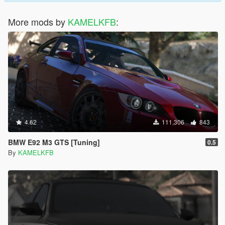
More mods by
KAMELKFB
:
4.62
111,306
843
BMW E92 M3 GTS [Tuning]
0.5
By
KAMELKFB