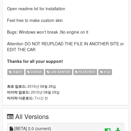
Open readme.txt for installation
Feel free to make custom skin
Bugs: Windows won't break ,No engine on it
Attention DO NOT REUPLOAD THE FILE IN ANOTHER SITE or
EDIT THE CAR
Thanks for all your support!
자동차
DODGE
LOS SANTOS
FEATURED
비상
2015년 08월 28일
최초 업로드:
2015년 08월 29일
마지막 업로드:
7시간 전
마지막 다운로드:
All Versions
[BETA] 2.0
(current)