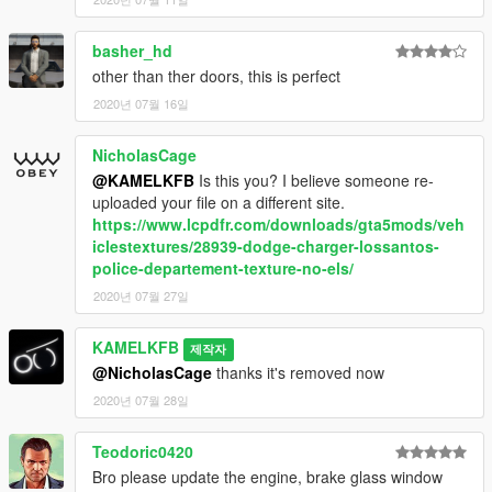
basher_hd
other than ther doors, this is perfect
2020년 07월 16일
NicholasCage
@KAMELKFB
Is this you? I believe someone re-
uploaded your file on a different site.
https://www.lcpdfr.com/downloads/gta5mods/veh
iclestextures/28939-dodge-charger-lossantos-
police-departement-texture-no-els/
2020년 07월 27일
KAMELKFB
제작자
@NicholasCage
thanks it's removed now
2020년 07월 28일
Teodoric0420
Bro please update the engine, brake glass window