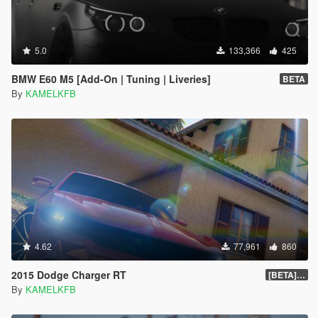
5.0
133,366
425
BMW E60 M5 [Add-On | Tuning | Liveries]
BETA
By
KAMELKFB
4.62
77,961
860
2015 Dodge Charger RT
[BETA] 1.4
By
KAMELKFB