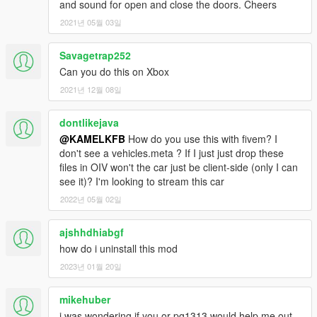
and sound for open and close the doors. Cheers
2021년 05월 03일
Savagetrap252
Can you do this on Xbox
2021년 12월 08일
dontlikejava
@KAMELKFB
How do you use this with fivem? I
don't see a vehicles.meta ? If I just just drop these
files in OIV won't the car just be client-side (only I can
see it)? I'm looking to stream this car
2022년 05월 02일
ajshhdhiabgf
how do i uninstall this mod
2023년 01월 20일
mikehuber
i was wondering if you or pg1313 would help me out