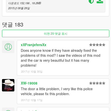
다운로드 152,196
, 18.2MB
2015년 08월 28일
댓글 183
이전 20 댓글 표시
xXFranjefersXx
Does anyone know if they have already fixed the
problems of this mod? I saw the videos of this mod
and the car is very beautiful but it has many
problems!
2017년 10월 30일
XW-19008
The door a little problem, I very like this police
vehicle, please fix this problem.
2017년 12월 17일