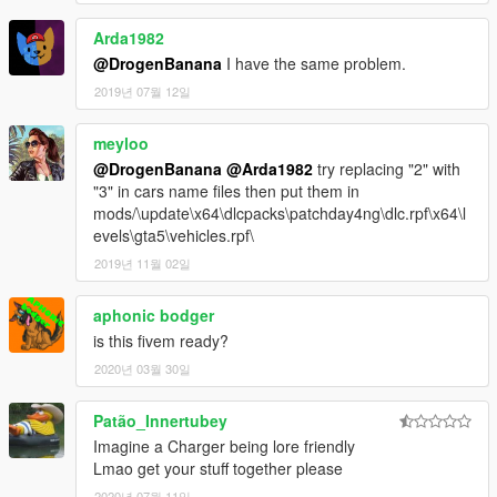
Arda1982
@DrogenBanana
I have the same problem.
2019년 07월 12일
meyloo
@DrogenBanana
@Arda1982
try replacing "2" with
"3" in cars name files then put them in
mods/\update\x64\dlcpacks\patchday4ng\dlc.rpf\x64\l
evels\gta5\vehicles.rpf\
2019년 11월 02일
aphonic bodger
is this fivem ready?
2020년 03월 30일
Patão_Innertubey
Imagine a Charger being lore friendly
Lmao get your stuff together please
2020년 07월 11일