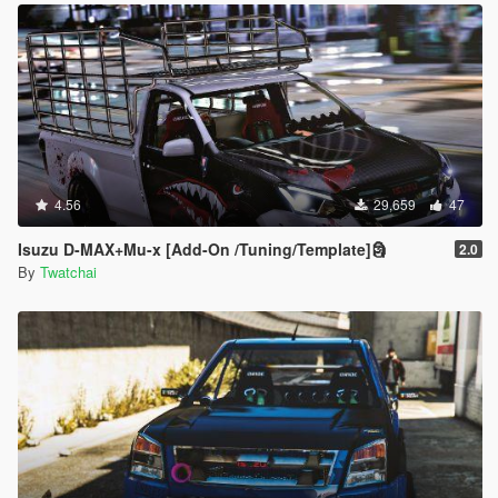
4.56
29,659
47
Isuzu D-MAX+Mu-x [Add-On /Tuning/Template]🗿
2.0
By
Twatchai