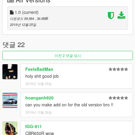
Save it and use OpenIV replace it.
----------------------------------------------------------------
►You can use Simple Trainer Spawn it by name "cbr650r" ❗
1.0
(current)
==================================================
다운로드 58,984
, 36.8MB
======
2019년 12월 25일
►Sorry for english
댓글 22
--------------------------------------------------------------------------------
----------------
이전 2 댓글 표시
►JoeGarageMod
thx *-*
FeelsBadMan
holy shit good job
2019년 12월 25일
hoanganh920
can you make add on for the old version bro !!
2019년 12월 26일
IGG-911
CBR650R wow