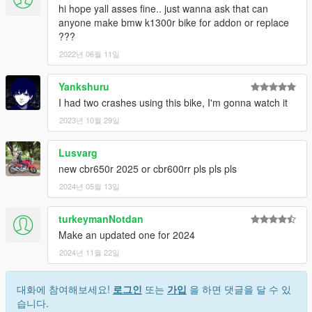
hi hope yall asses fine.. just wanna ask that can
anyone make bmw k1300r bike for addon or replace
???
2022년 06월 11일
Yankshuru
I had two crashes using this bike, I'm gonna watch it
2023년 10월 29일
Lusvarg
new cbr650r 2025 or cbr600rr pls pls pls
2024년 05월 13일
turkeymanNotdan
Make an updated one for 2024
2024년 11월 22일
대화에 참여해보세요!
로그인
또는
가입
을 하면 댓글을 달 수 있
습니다.