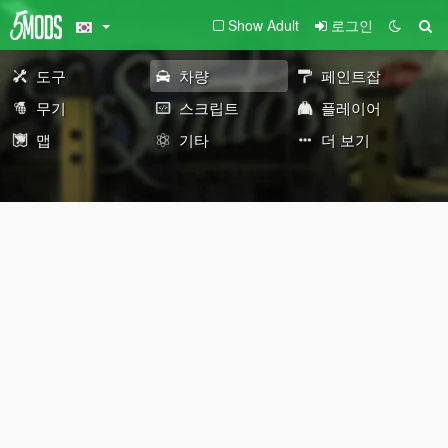
Show Adult
로그인
도구
차량
페인트잡
무기
스크립트
플레이어
맵
기타
더 보기