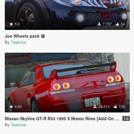
5.0
7,707
54
Joe Wheels pack 😆
By
Twatchai
4.63
29,111
176
Nissan Skyline GT-R R33 1995 X Nismo Rims [Add-On | Rims | Template]
1.0
By
Twatchai