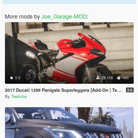
More mods by
Joe_Garage-MOD
:
5.0
28,108
160
2017 Ducati 1299 Panigale Superleggera [Add-On | Template]
2.0
By
Twatchai