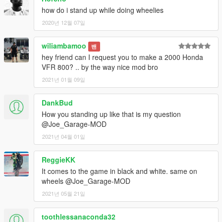
how do i stand up while doing wheelies
2020년 12월 07일
wiliambamoo
밴
hey friend can I request you to make a 2000 Honda
VFR 800? .. by the way nice mod bro
2021년 01월 09일
DankBud
How you standing up like that is my question
@Joe_Garage-MOD
2021년 04월 01일
ReggieKK
It comes to the game in black and white. same on
wheels @Joe_Garage-MOD
2021년 05월 21일
toothlessanaconda32