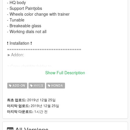
- HQ body
- Support Paintjobs
- Wheels color change with trainer
- Tunable
- Breakeable glass
- Working dials not all
❗ Installation ❗
================================
►Addon:
1:Copy cbr650r folder to
X:\Grand Theft Auto V\update\x64\dlcpacks
Show Full Description
==================================================
====
ADD-ON
바이크
HONDA
2:Use OpenIV extract
X:\Grand Theft Auto
2019년 12월 25일
최초 업로드:
V\update\update.rpf\common\data\dlclist.xml
2019년 12월 25일
마지막 업로드:
then use notepad open it,add new line
1시간 전
마지막 다운로드:
dlcpacks:/cbr650r/
All Versions