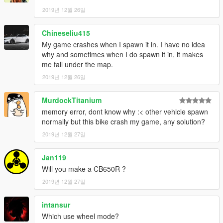
2019년 12월 26일
Chineseliu415
My game crashes when I spawn it in. I have no idea
why and sometimes when I do spawn it in, it makes
me fall under the map.
2019년 12월 26일
MurdockTitanium
memory error, dont know why :< other vehicle spawn
normally but this bike crash my game, any solution?
2019년 12월 27일
Jan119
Will you make a CB650R ?
2019년 12월 27일
intansur
Which use wheel mode?