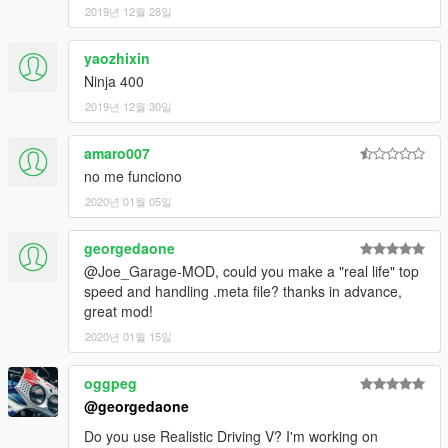
2019년 12월 28일
yaozhixin
Ninja 400
2019년 12월 30일
amaro007
no me funciono
2020년 01월 05일
georgedaone
@Joe_Garage-MOD, could you make a "real life" top
speed and handling .meta file? thanks in advance,
great mod!
2020년 01월 15일
oggpeg
@georgedaone
Do you use Realistic Driving V? I'm working on