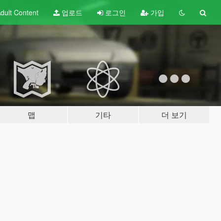
dult
Content
업로드
로그인
가입
맵
기타
더 보기