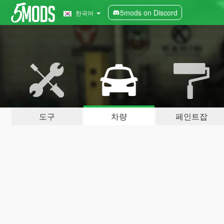
5mods on Discord
한국어
도구
차량
페인트잡