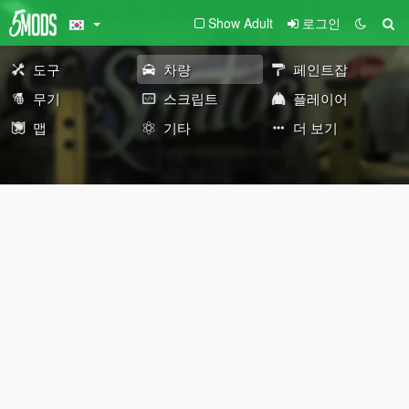
Show Adult
로그인
도구
차량
페인트잡
무기
스크립트
플레이어
맵
기타
더 보기