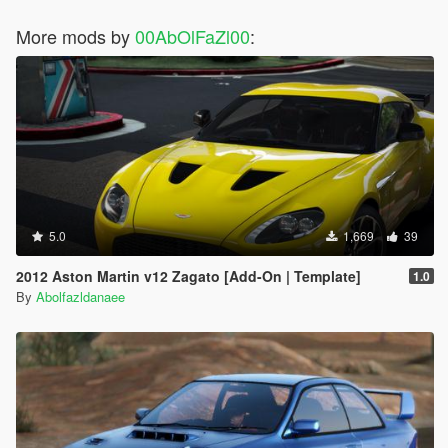
More mods by
00AbOlFaZl00
:
5.0
1,669
39
2012 Aston Martin v12 Zagato [Add-On | Template]
1.0
By
Abolfazldanaee