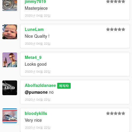
jimmy7819
Masterpiece
2020년 04월 22일
LuneLam
Nice Quality !
2020년 04월 22일
Meta4_9
Looks good
2020년 04월 22일
Abolfazldanaee
제작자
@pumaone
no
2020년 04월 22일
bloodykills
Very nice
2020년 04월 22일