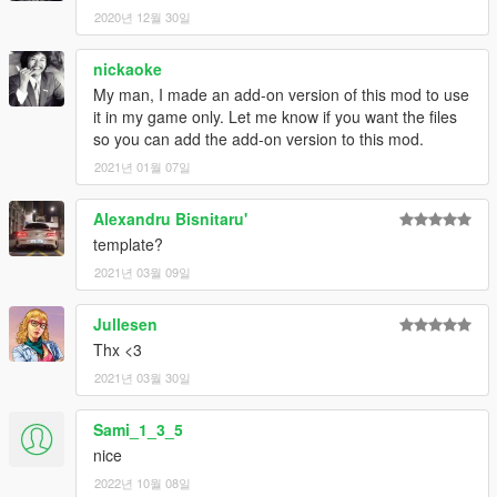
2020년 12월 30일
nickaoke
My man, I made an add-on version of this mod to use
it in my game only. Let me know if you want the files
so you can add the add-on version to this mod.
2021년 01월 07일
Alexandru Bisnitaru'
template?
2021년 03월 09일
Jullesen
Thx <3
2021년 03월 30일
Sami_1_3_5
nice
2022년 10월 08일