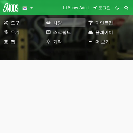
Show Adult
로그인
도구
차량
페인트잡
무기
스크립트
플레이어
맵
기타
더 보기