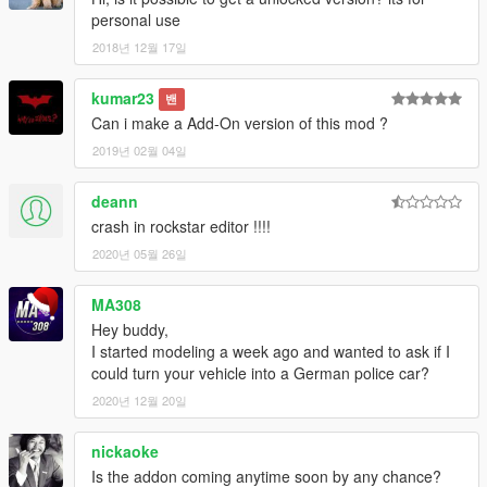
personal use
2018년 12월 17일
kumar23
밴
Can i make a Add-On version of this mod ?
2019년 02월 04일
deann
crash in rockstar editor !!!!
2020년 05월 26일
MA308
Hey buddy,
I started modeling a week ago and wanted to ask if I
could turn your vehicle into a German police car?
2020년 12월 20일
nickaoke
Is the addon coming anytime soon by any chance?