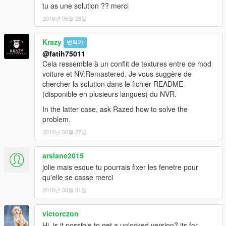
tu as une solution ?? merci
2018년 06월 26일
Krazy
번역가
@fatih75011
Cela ressemble à un conflit de textures entre ce mod
voiture et NV:Remastered. Je vous suggère de
chercher la solution dans le fichier README
(disponible en plusieurs langues) du NVR.
In the latter case, ask Razed how to solve the
problem.
2018년 06월 27일
arslane2015
jolie mais esque tu pourrais fixer les fenetre pour
qu'elle se casse merci
2018년 08월 01일
victorczon
Hi, is it possible to get a unlocked version? its for