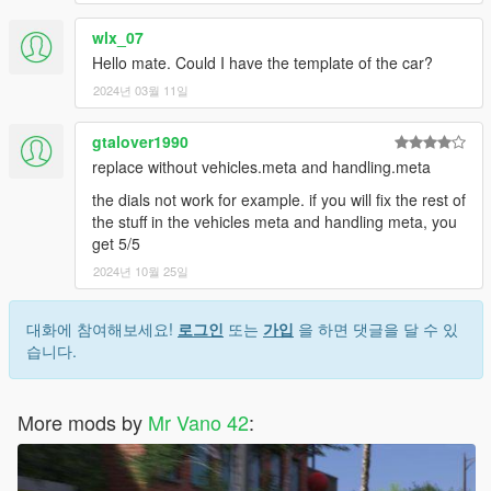
wlx_07
Hello mate. Could I have the template of the car?
2024년 03월 11일
gtalover1990
replace without vehicles.meta and handling.meta
the dials not work for example. if you will fix the rest of
the stuff in the vehicles meta and handling meta, you
get 5/5
2024년 10월 25일
대화에 참여해보세요!
로그인
또는
가입
을 하면 댓글을 달 수 있
습니다.
More mods by
Mr Vano 42
: