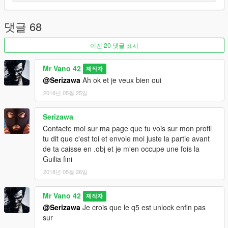
댓글 68
이전 20 댓글 표시
Mr Vano 42
제작자
@Serizawa
Ah ok et je veux bien oui
2018년 05월 25일
Serizawa
Contacte moi sur ma page que tu vois sur mon profil
tu dit que c'est toi et envoie moi juste la partie avant
de ta caisse en .obj et je m'en occupe une fois la
Guilia fini
2018년 05월 26일
Mr Vano 42
제작자
@Serizawa
Je crois que le q5 est unlock enfin pas
sur