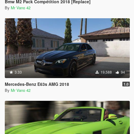
Bmw M2 Pack Compétition 2018 [Replace]
By
Mr Vano 42
3.33
19,588
94
Mercedes-Benz E63s AMG 2018
1.0
By
Mr Vano 42