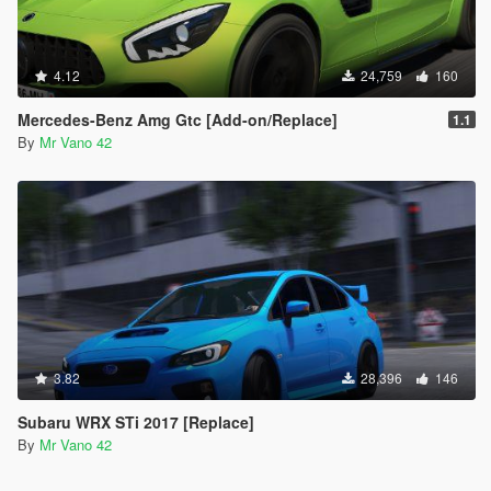
4.12
24,759
160
Mercedes-Benz Amg Gtc [Add-on/Replace]
1.1
By
Mr Vano 42
3.82
28,396
146
Subaru WRX STi 2017 [Replace]
By
Mr Vano 42