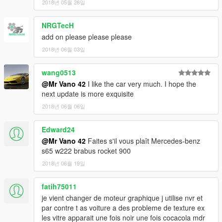
2018년 05월 26일
NRGTecH
add on please please please
2018년 06월 03일
wang0513
@Mr Vano 42
I like the car very much. I hope the
next update is more exquisite
2018년 06월 06일
Edward24
@Mr Vano 42
Faites s'il vous plaît Mercedes-benz
s65 w222 brabus rocket 900
2018년 06월 19일
fatih75011
je vient changer de moteur graphique j utilise nvr et
par contre t as voiture a des probleme de texture ex
les vitre apparait une fois noir une fois cocacola mdr