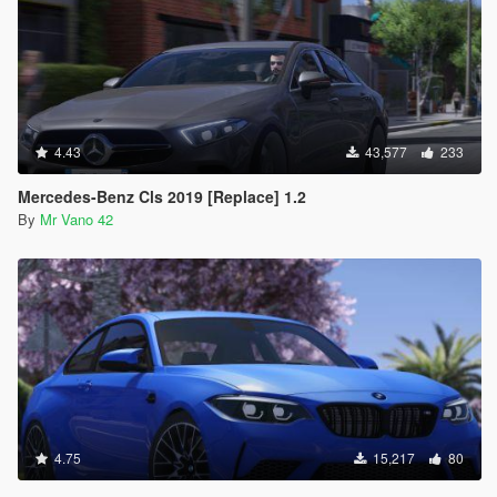
4.43
43,577
233
Mercedes-Benz Cls 2019 [Replace] 1.2
By
Mr Vano 42
4.75
15,217
80