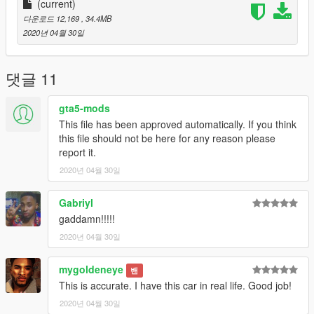
link original de download!
(current)
다운로드 12,169
, 34.4MB
Peço com muita educação que respeite o trabalho dos outros.
2020년 04월 30일
********************BRAZIL********************
댓글 11
gta5-mods
This file has been approved automatically. If you think
this file should not be here for any reason please
report it.
2020년 04월 30일
Gabriyl
gaddamn!!!!!
2020년 04월 30일
mygoldeneye
밴
This is accurate. I have this car in real life. Good job!
2020년 04월 30일