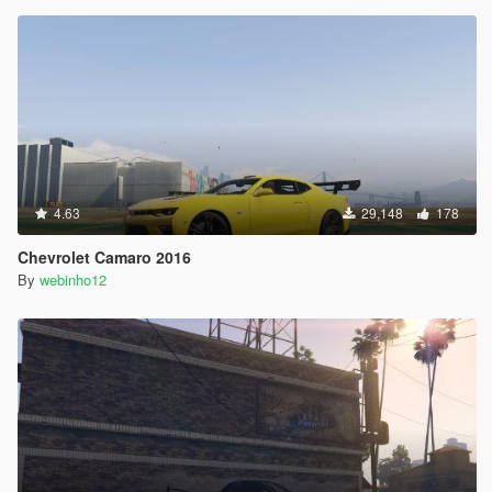
4.63
29,148
178
Chevrolet Camaro 2016
By
webinho12