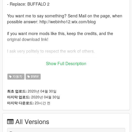
- Replace: BUFFALO 2
You want me to say something? Send Mail on the page, when
possible answer: http://webinho12.wix.com/blog
if you want more mods like this, keep the credits, and the
original download link!
I ask very politely to respect the work of others.
--------------------------------------------------------------
Sorry for my English.
Show Full Description
-------------------- Info PT-BR --------------
자동차
BMW
- Convertido por: Webinho3D
2020년 04월 30일
최초 업로드:
2020년 04월 30일
마지막 업로드:
- Substitui: BUFFALO2
23시간 전
마지막 다운로드:
Quer me falar alguma coisa? Mande mensagem na página,
respondo quando possível: http://webinho12.wix.com/blog
All Versions
caso queira mais mods como esse, mantenha os créditos, e o