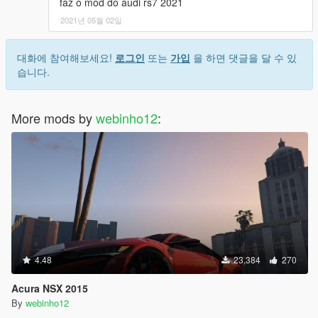
faz o mod do audi rs7 2021
2021년 05월 02일
대화에 참여해보세요!
로그인
또는
가입
을 하면 댓글을 달 수 있
습니다.
More mods by
webinho12
:
4.48
23,384
270
Acura NSX 2015
By
webinho12