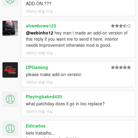
ADD-ON,???
2020년 05월 01일
shambows123
@webinho12
hey man i made an add-on version of
this reply if you want me to send it here. interior
needs improvement otherwise mod is good.
2020년 05월 02일
DPGaming
please make add-on version
2020년 05월 03일
Playingbaked420
what patchday does it go in too replace?
2020년 09월 16일
Edicarlos
belo trabalho...