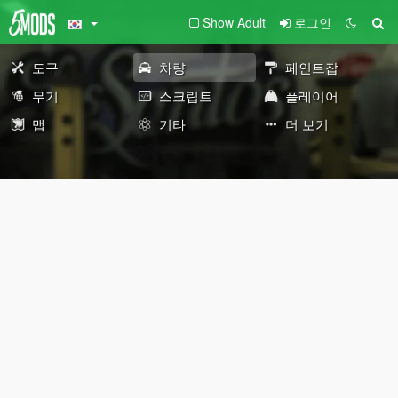
Show Adult
로그인
도구
차량
페인트잡
무기
스크립트
플레이어
맵
기타
더 보기