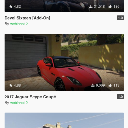
4.82
31,518
186
Devel Sixteen [Add-On]
1.0
By
webinho12
4.88
9,069
113
2017 Jaguar F-type Coupé
1.0
By
webinho12