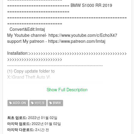
========================== BMW S1000 RR 2019
==========================
==================================================
=======================
Convert&Edit:Imtaj
My Youtube channel- https://www.youtube.com/c/EchoX47
support My patreon - https://www.patreon.com/Imtaj
Installation:>>>>>>>>>>>>>>>>>>>>>>>>>>>>>>>>>>>>>>>>>
>>>>>>>>>>>>>>>>>>>>>>>
----------------------------------------------------------------
(1) Copy update folder to
X:\Grand Theft Auto V\
----------------------------------------------------------------
(2)Use OpenIV extract
Show Full Description
X:\Grand Theft Auto
V\update\update.rpf\common\data\dlclist.xml
ADD-ON
바이크
BMW
then use notepad open it,add new line.
2022년 01월 02일
최초 업로드:
dlcpacks:\bmws19\
2022년 01월 02일
마지막 업로드:
2시간 전
마지막 다운로드:
Save it and use OpenIV replace it.