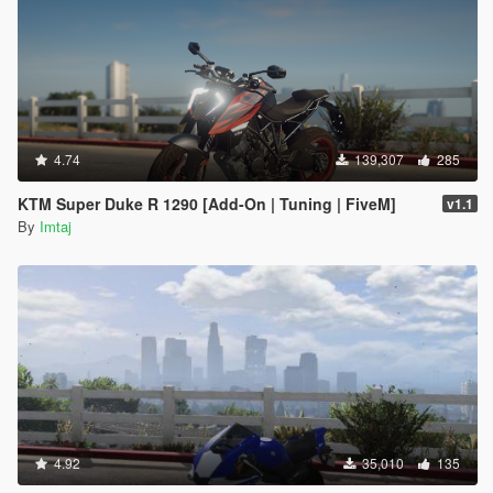
4.74
139,307
285
KTM Super Duke R 1290 [Add-On | Tuning | FiveM]
v1.1
By
Imtaj
4.92
35,010
135