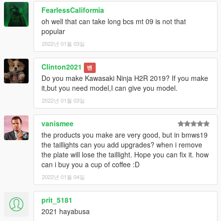
FearlessCaliformia
oh well that can take long bcs mt 09 is not that
popular
2022년 01월 03일
Clinton2021
밴
Do you make Kawasaki Ninja H2R 2019? If you make
it,but you need model,I can give you model.
2022년 01월 03일
vanismee
the products you make are very good, but in bmws19
the taillights can you add upgrades? when i remove
the plate will lose the taillight. Hope you can fix it. how
can i buy you a cup of coffee :D
2022년 01월 04일
prit_5181
2021 hayabusa