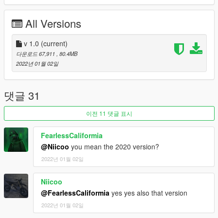
-----------------------------------------------------------------
All Versions
(3) You can use Simple Trainer Spawn it by name.
v 1.0
(current)
BMWS19
다운로드 67,911
, 80.4MB
2022년 01월 02일
LSC
Customization:>>>>>>>>>>>>>>>>>>>>>>>>>>>>>>>>>>>>>>
>>>>>>>>>>>>>>>>>>>>
댓글 31
*livery(2) 4k
이전 11 댓글 표시
*Exhaust(1) 2k
*chain(1)
FearlessCaliformia
*wings(1)
@Niicoo
you mean the 2020 version?
*remove Mirrors
2022년 01월 02일
*remove plate
=================================== ENJOY
Niicoo
==============================
@FearlessCaliformia
yes yes also that version
2022년 01월 02일