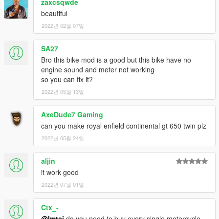
zaxcsqwde
beautiful
2022년 02월 07일
SA27
Bro this bike mod is a good but this bike have no
engine sound and meter not working
so you can fix it?
2022년 05월 13일
AxeDude7 Gaming
can you make royal enfield continental gt 650 twin plz
2022년 05월 24일
aljin
it work good
2022년 07월 01일
Ctx_-
@Imtaj
do you need to buy every single motorcycle