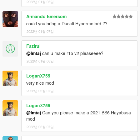
2022년 01월 05일
Armando Emersom
could you bring a Ducati Hypermotard ??
2022년 01월 07일
Fazirul
@Imtaj
can u make r15 v2 pleaseeee?
2022년 01월 08일
LoganX755
very nice mod
2022년 02월 07일
LoganX755
@Imtaj
Can you please make a 2021 BS6 Hayabusa
mod
2022년 02월 07일