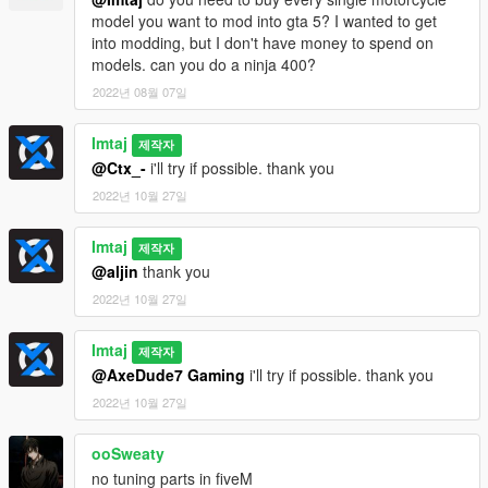
model you want to mod into gta 5? I wanted to get
into modding, but I don't have money to spend on
models. can you do a ninja 400?
2022년 08월 07일
Imtaj
제작자
@Ctx_-
i'll try if possible. thank you
2022년 10월 27일
Imtaj
제작자
@aljin
thank you
2022년 10월 27일
Imtaj
제작자
@AxeDude7 Gaming
i'll try if possible. thank you
2022년 10월 27일
ooSweaty
no tuning parts in fiveM