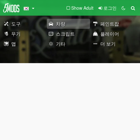
Show Adult
로그인
도구
차량
페인트잡
무기
스크립트
플레이어
맵
기타
더 보기