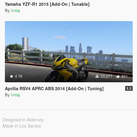
Yamaha YZF-R1 2015 [Add-On | Tunable]
By
Imtaj
4.78
33,277
201
Aprilia RSV4 APRC ABS 2014 [Add-On | Tuning]
1.1
By
Imtaj
Designed in Alderney
Made in Los Santos