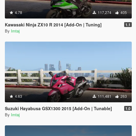
4.78
117,274
405
Kawasaki Ninja ZX10 R 2014 [Add-On | Tuning]
1.1
By
Imtaj
4.63
111,481
263
Suzuki Hayabusa GSX1300 2015 [Add-On | Tunable]
1.0
By
Imtaj