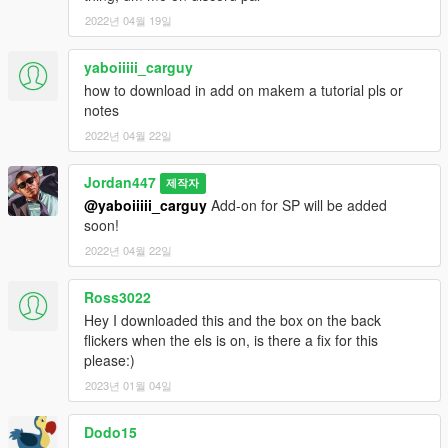
2022년 04월 19일
yaboiiiii_carguy
how to download in add on makem a tutorial pls or
notes
2022년 04월 22일
Jordan447
제작자
@yaboiiiii_carguy
Add-on for SP will be added
soon!
2022년 04월 22일
Ross3022
Hey I downloaded this and the box on the back
flickers when the els is on, is there a fix for this
please:)
2023년 01월 04일
Dodo15