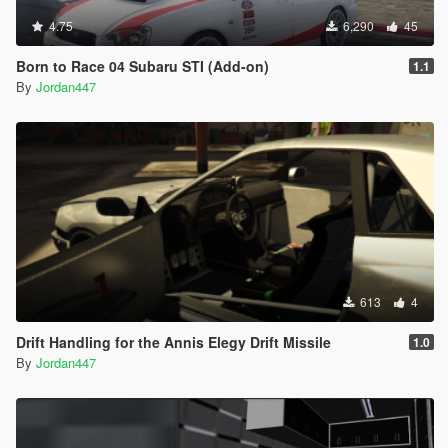
4.75
6,290
45
Born to Race 04 Subaru STI (Add-on)
1.1
By
Jordan447
613
4
Drift Handling for the Annis Elegy Drift Missile
1.0
By
Jordan447