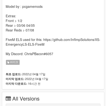
Model by : pcgamemods
Extras:
Front > 1/2
Rear > 03/06 04/05
Rear Reds > 07/08
FiveM ELS used for this: https://github.com/InfImpSolutions/IIS-
EmergencyLS-ELS-FiveM
My Discord: ChrisPBacon#6057
바이크
2022년 04월 17일
최초 업로드:
2022년 04월 17일
마지막 업로드:
16시간 전
마지막 다운로드:
All Versions