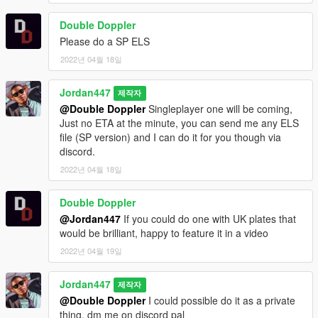
Double Doppler
Please do a SP ELS
2022년 04월 18일
Jordan447
제작자
@Double Doppler
Singleplayer one will be coming,
Just no ETA at the minute, you can send me any ELS
file (SP version) and I can do it for you though via
discord.
2022년 04월 18일
Double Doppler
@Jordan447
If you could do one with UK plates that
would be brilliant, happy to feature it in a video
2022년 04월 19일
Jordan447
제작자
@Double Doppler
I could possible do it as a private
thing, dm me on discord pal