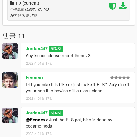
1.0
(current)
다운로드 13,087
, 17.1MB
2022년 04월 17일
댓글 11
Jordan447
제작자
Any issues please report them <3
2022년 04월 17일
Fennexx
Did you mke this bike or just make it ELS? Very nice if
you made it, othewise still a nice upload!
2022년 04월 17일
Jordan447
제작자
@Fennexx
Just the ELS pal, bike is done by
pcgamemods
2022년 04월 17일