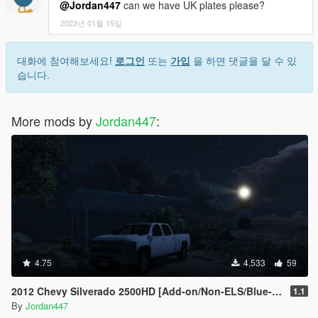
@Jordan447
can we have UK plates please?
2023년 01월 15일
대화에 참여해보세요!
로그인
또는
가입
을 하면 댓글을 달 수 있
습니다.
More mods by
Jordan447
:
4.75
4,533
59
2012 Chevy Silverado 2500HD [Add-on/Non-ELS/Blue-Lights]
1.1
By
Jordan447