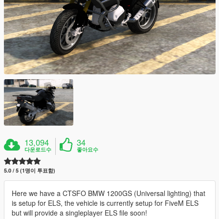
13,094
34
다운로드수
좋아요수
5.0 / 5 (1명이 투표함)
Here we have a CTSFO BMW 1200GS (Universal lighting) that
is setup for ELS, the vehicle is currently setup for FiveM ELS
but will provide a singleplayer ELS file soon!