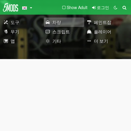
Show Adult
로그인
도구
차량
페인트잡
무기
스크립트
플레이어
맵
기타
더 보기