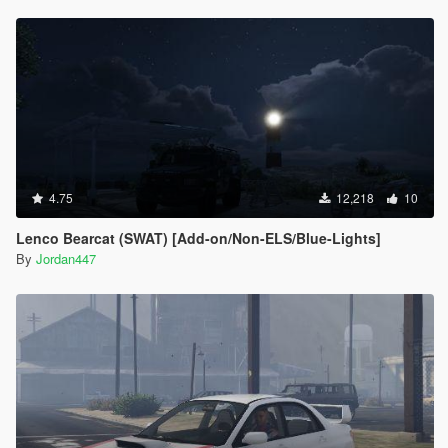
4.75
12,218
10
Lenco Bearcat (SWAT) [Add-on/Non-ELS/Blue-Lights]
By
Jordan447