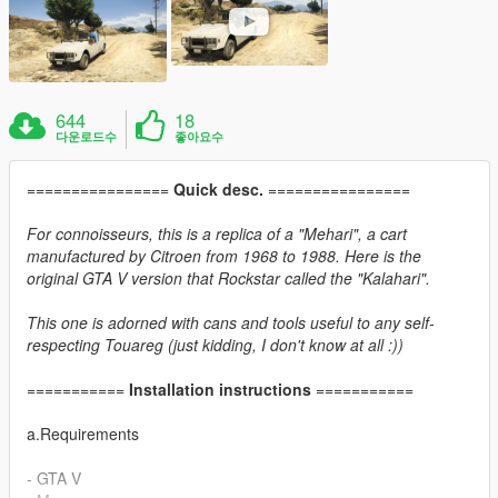
644
18
다운로드수
좋아요수
================
Quick desc.
================
For connoisseurs, this is a replica of a "Mehari", a cart
manufactured by Citroen from 1968 to 1988. Here is the
original GTA V version that Rockstar called the "Kalahari".
This one is adorned with cans and tools useful to any self-
respecting Touareg (just kidding, I don't know at all :))
===========
Installation instructions
===========
a.Requirements
- GTA V