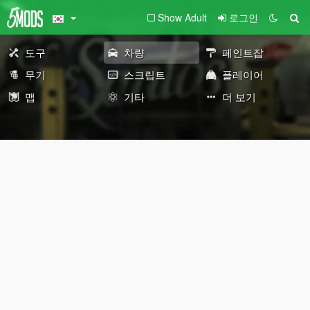
Show Adult
로그인
도구
차량
페인트잡
무기
스크립트
플레이어
맵
기타
더 보기