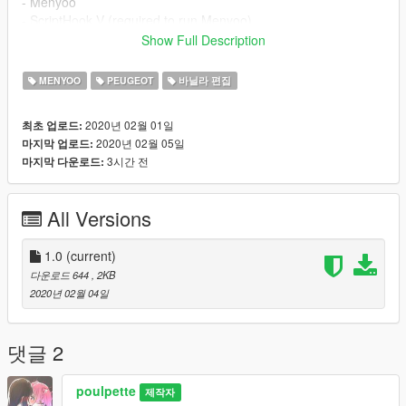
- Menyoo
- ScriptHook V (required to run Menyoo)
Show Full Description
b.How to load
MENYOO
PEUGEOT
바닐라 편집
Simply copy-paste the "Desert-Mehari.xml" file into into Grand
Theft Auto V\menyooStuff\Vehicle.
2020년 02월 01일
최초 업로드:
Then access it in-game through the Menyoo menu (F8) >
2020년 02월 05일
마지막 업로드:
Vehicle options > Vehicle spawner.
3시간 전
마지막 다운로드:
c.Enjoy -
All Versions
=================
Credits
=================
All credits go to poulpette (that's me uwu).
1.0
(current)
다운로드 644
, 2KB
2020년 02월 04일
댓글 2
poulpette
제작자