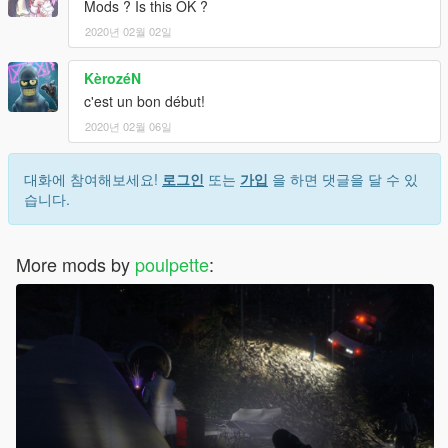
Mods ? Is this OK ?
2020년 02월 02일
KèrozéN
c'est un bon début!
2020년 02월 06일
대화에 참여해보세요!
로그인
또는
가입
을 하면 댓글을 달 수 있
습니다.
More mods by
poulpette
: