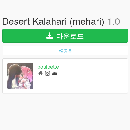
Desert Kalahari (mehari)
1.0
다운로드
공유
poulpette