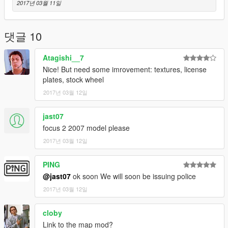
2017년 03월 11일
댓글 10
Atagishi__7
Nice! But need some imrovement: textures, license
plates, stock wheel
2017년 03월 12일
jast07
focus 2 2007 model please
2017년 03월 12일
PING
@jast07
ok soon We will soon be issuing police
2017년 03월 12일
cloby
Link to the map mod?