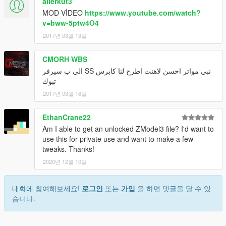
alierkut3
MOD VİDEO
https://www.youtube.com/watch?
v=bww-5ptw4O4
2017년 03월 13일
CMORH WBS
نبي مواتر احسن لاهنت اطرح لنا كابرس SS الي ب سيرفر
تبوك
2017년 03월 16일
EthanCrane22
Am I able to get an unlocked ZModel3 file? I'd want to
use this for private use and want to make a few
tweaks. Thanks!
2020년 12월 10일
대화에 참여해보세요!
로그인
또는
가입
을 하면 댓글을 달 수 있
습니다.