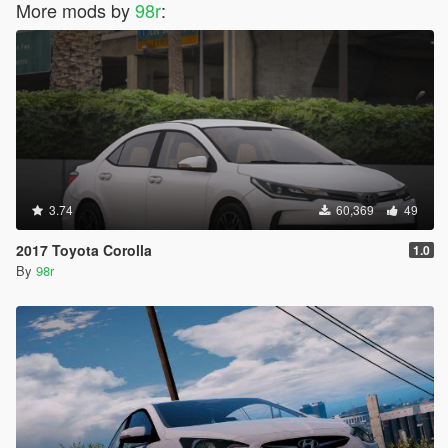
More mods by
98r
:
3.74
60,369
49
2017 Toyota Corolla
1.0
By
98r