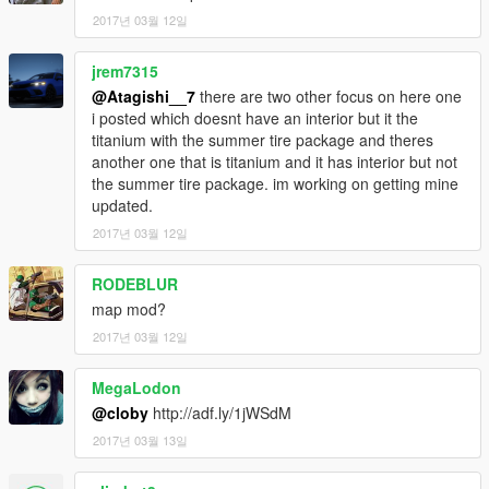
2017년 03월 12일
jrem7315
@Atagishi__7
there are two other focus on here one
i posted which doesnt have an interior but it the
titanium with the summer tire package and theres
another one that is titanium and it has interior but not
the summer tire package. im working on getting mine
updated.
2017년 03월 12일
RODEBLUR
map mod?
2017년 03월 12일
MegaLodon
@cloby
http://adf.ly/1jWSdM
2017년 03월 13일