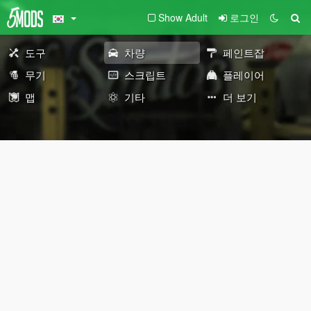
Show Adult
로그인
도구
차량
페인트잡
무기
스크립트
플레이어
맵
기타
더 보기