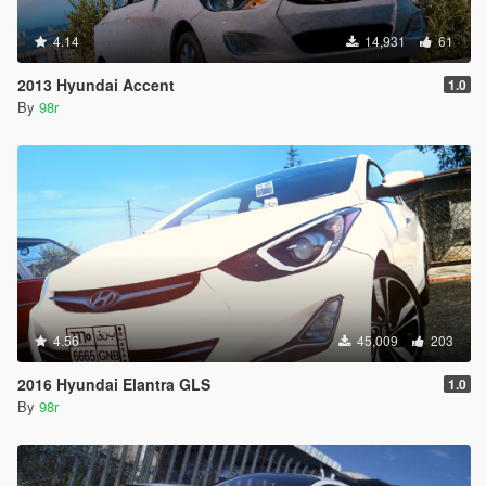
4.14
14,931
61
2013 Hyundai Accent
1.0
By
98r
4.56
45,009
203
2016 Hyundai Elantra GLS
1.0
By
98r