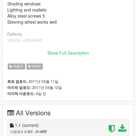
Shading windows
Lighting and realistic
Alloy steel screws 5
Steering wheel works well
Defects
Interior unfinished
...
I remember us if defects found comment
Show Full Description
dirt 4k : https://www.gta5-mods.com/misc/dirt-mod-4k
자동차
FORD
2017년 03월 11일
최초 업로드:
2017년 03월 12일
마지막 업로드:
4일 전
마지막 다운로드:
All Versions
1.1
(current)
다운로드 5,353
, 50.9MB