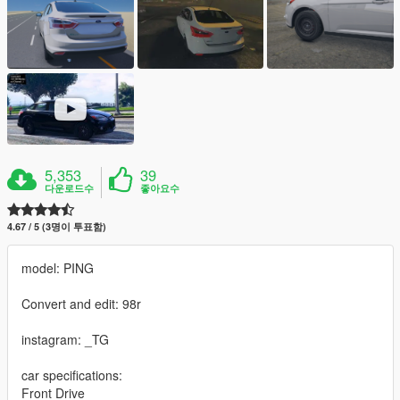
5,353
39
다운로드수
좋아요수
4.67 / 5 (3명이 투표함)
model: PING
Convert and edit: 98r
instagram: _TG
car specifications:
Front Drive