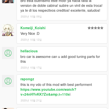
Bro esta buenisimo este mod! ya hacia falta la
version de doble cabina! subire un vinil de esta troca!
ya te di los respectivos creditos! excelente, saludos!
2020년 10월 09일
Komeiji_Koishi
Very Nice :D
2020년 10월 12일
hellacious
bro car is awesome can u add good tuning parts for
this
2020년 10월 17일
rapongz
this is my vdo of this mod with best performent
https://www.youtube.com/watch?
v=24nHYvKK7Zo&amp;t=110s
\
2020년 10월 21일