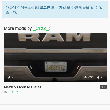
대화에 참여해보세요!
로그인
또는
가입
을 하면 댓글을 달 수 있
습니다.
More mods by
_CrlzZ_
:
4.5
631
9
Mexico License Plates
1.0
By
_CrlzZ_