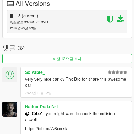
All Versions
1.5
(current)
다운로드 38,630
, 37.3MB
2020년 09월 30일
댓글 32
이전 12 댓글 표시
Solvable_
very very nice car <3 Thx Bro for share this awesome
car
2020년 10월 03일
NathanDrakeNr1
@_CrlzZ_
you might want to check the collision
aswell
https://ibb.co/W6xccsk