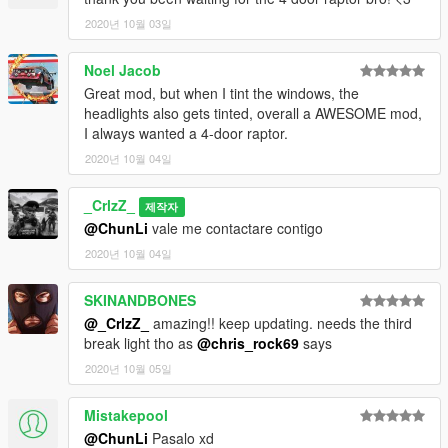
2020년 10월 03일
Noel Jacob
Great mod, but when I tint the windows, the
headlights also gets tinted, overall a AWESOME mod,
I always wanted a 4-door raptor.
2020년 10월 04일
_CrlzZ_
제작자
@ChunLi
vale me contactare contigo
2020년 10월 04일
SKINANDBONES
@_CrlzZ_
amazing!! keep updating. needs the third
break light tho as
@chris_rock69
says
2020년 10월 05일
Mistakepool
@ChunLi
Pasalo xd