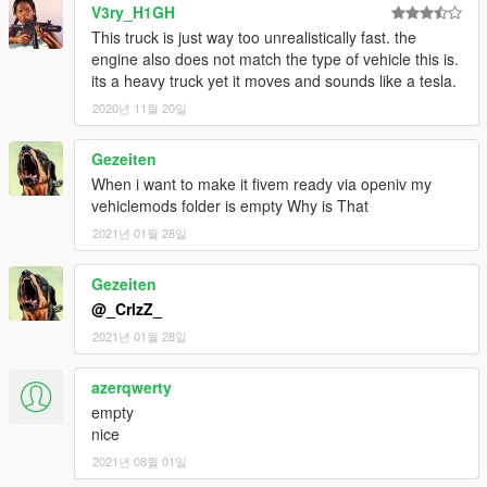
V3ry_H1GH
This truck is just way too unrealistically fast. the
engine also does not match the type of vehicle this is.
its a heavy truck yet it moves and sounds like a tesla.
2020년 11월 20일
Gezeiten
When i want to make it fivem ready via openiv my
vehiclemods folder is empty Why is That
2021년 01월 28일
Gezeiten
@_CrlzZ_
2021년 01월 28일
azerqwerty
empty
nice
2021년 08월 01일