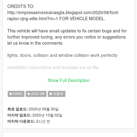
CREDITS TO:
http://empresasmexicanasgta.blogspot.com/2020/08/ford-
raptor-cjng-elite.html?m=1 FOR VEHICLE MODEL.
This vehicle will have small updates to fix certain bugs and for
further improved tuning, any errors you notice or suggestions
let us know in the comments
lights, doors, collision and window collision work perfectly
Installation instructions and template are on file.
for better contact:
Show Full Description
Facebook: https://www.facebook.com/347w8q812
page https://www.tamaulipasbelico.com/
FORD
ADD-ON
자동차
greetings from Nuevo Laredo / Tamaulipas
2020년 09월 30일
최초 업로드:
2020년 10월 02일
마지막 업로드:
2시간 전
마지막 다운로드: