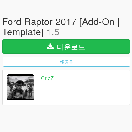
Ford Raptor 2017 [Add-On |
Template]
1.5
다운로드
공유
_CrlzZ_