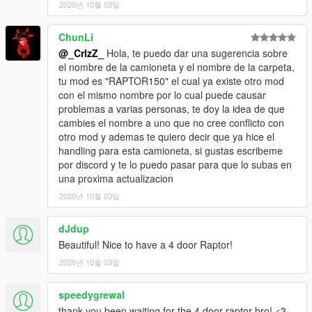
2020년 10월 03일
ChunLi
@_CrlzZ_
Hola, te puedo dar una sugerencia sobre
el nombre de la camioneta y el nombre de la carpeta,
tu mod es "RAPTOR150" el cual ya existe otro mod
con el mismo nombre por lo cual puede causar
problemas a varias personas, te doy la idea de que
cambies el nombre a uno que no cree conflicto con
otro mod y ademas te quiero decir que ya hice el
handling para esta camioneta, si gustas escribeme
por discord y te lo puedo pasar para que lo subas en
una proxima actualizacion
2020년 10월 03일
dJdup
Beautiful! Nice to have a 4 door Raptor!
2020년 10월 03일
speedygrewal
thank you been waiting for the 4 door raptor bro! <3