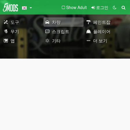
Show Adult
로그인
도구
차량
페인트잡
무기
스크립트
플레이어
맵
기타
더 보기