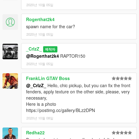
2020년 10월 05일
Rogerthat2k4
spawn name for the car?
2020년 10월 05일
_CrlzZ_
제작자
@Rogerthat2k4
RAPTOR150
2020년 10월 05일
FrankLin GTAV Boss
@_CrlzZ_
Hello, chic pickup, but you can fix the front
fenders, apply texture on the other side, please, very
necessary,
Here is a photo
https://postimg.cc/gallery/BLz2DPN
2020년 10월 08일
Redha22