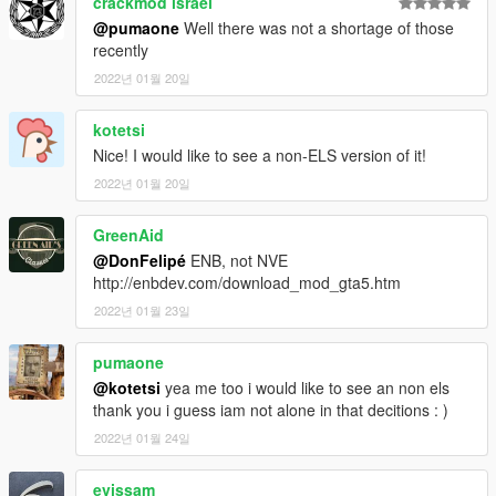
crackmod israel
@pumaone
Well there was not a shortage of those
recently
2022년 01월 20일
kotetsi
Nice! I would like to see a non-ELS version of it!
2022년 01월 20일
GreenAid
@DonFelipé
ENB, not NVE
http://enbdev.com/download_mod_gta5.htm
2022년 01월 23일
pumaone
@kotetsi
yea me too i would like to see an non els
thank you i guess iam not alone in that decitions : )
2022년 01월 24일
evissam