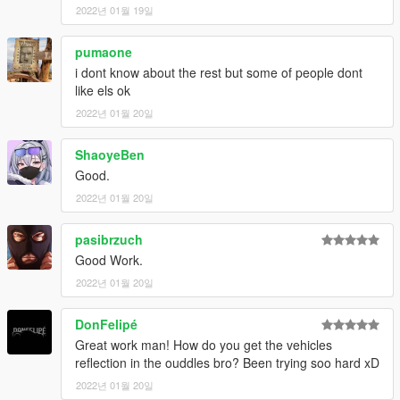
2022년 01월 19일
pumaone
i dont know about the rest but some of people dont
like els ok
2022년 01월 20일
ShaoyeBen
Good.
2022년 01월 20일
pasibrzuch
Good Work.
2022년 01월 20일
DonFelipé
Great work man! How do you get the vehicles
reflection in the ouddles bro? Been trying soo hard xD
2022년 01월 20일