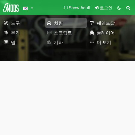
Show Adult
로그인
도구
차량
페인트잡
무기
스크립트
플레이어
맵
기타
더 보기