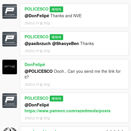
POLICESCO
제작자
@DonFelipé
Thanks and NVE
2022년 01월 20일
POLICESCO
제작자
@pasibrzuch
@ShaoyeBen
Thanks
2022년 01월 20일
DonFelipé
@POLICESCO
Oooh.. Can you send me the link for
it?
2022년 01월 20일
POLICESCO
제작자
@DonFelipé
https://www.patreon.com/razedmods/posts
2022년 01월 20일