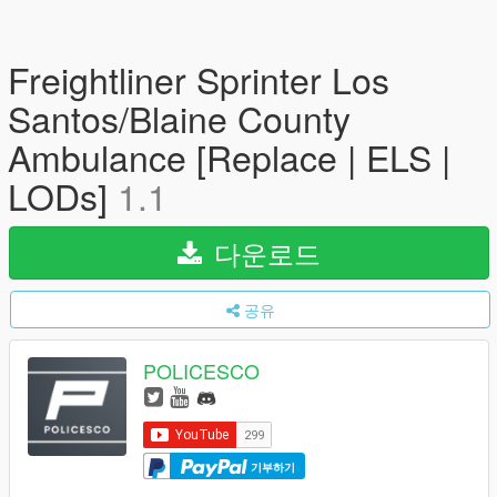
Freightliner Sprinter Los
Santos/Blaine County
Ambulance [Replace | ELS |
LODs]
1.1
다운로드
공유
POLICESCO
기부하기