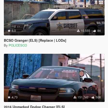
5.0
10,555
84
BCSO Granger (ELS) [Replace | LODs]
By
POLICESCO
4.73
151,742
508
2016 Unmarked Dodge Charger [ELS]