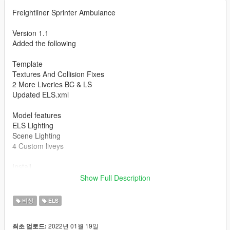
Freightliner Sprinter Ambulance
Version 1.1
Added the following
Template
Textures And Collision Fixes
2 More Liveries BC & LS
Updated ELS.xml
Model features
ELS Lighting
Scene Lighting
4 Custom liveys
Install
Models
Show Full Description
MODS>UPDATE>X64>DLCPACKS>PATCHDAY20NG.DLC.RPF
>X64>LEVELS>GTA5
비상
ELS
ELS.XML File
2022년 01월 19일
최초 업로드:
Els folder>pack_default