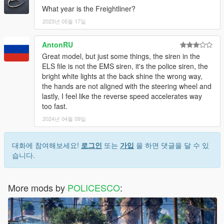
What year is the Freightliner?
2023년 05월 17일
AntonRU
Great model, but just some things, the siren in the
ELS file is not the EMS siren, it's the police siren, the
bright white lights at the back shine the wrong way,
the hands are not aligned with the steering wheel and
lastly, I feel like the reverse speed accelerates way
too fast.
2024년 04월 09일
대화에 참여해보세요!
로그인
또는
가입
을 하면 댓글을 달 수 있
습니다.
More mods by
POLICESCO
: