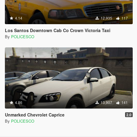
4.14
12,935
117
Los Santos Downtown Cab Co Crown Victoria Taxi
By
POLICESCO
4.86
13,907
141
Unmarked Chevrolet Caprice
2.0
By
POLICESCO