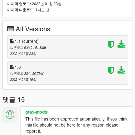
2022년 01월 23일
마지막 업로드:
1시간 전
마지막 다운로드:
Meta must be installed otherwise handling wont work or
window tints will darken the glass and multi livery wont work
All Versions
Vehicles.meta
mods/update/update.rpf/common/data/levels/gta5
1.1
(current)
Handling.meta
다운로드 9,640
, 51.8MB
mods/update/update.rpf/common/data
2022년 01월 23일
Credits and readme in folder
1.0
다운로드 324
, 50.7MB
THANKS POLICESCO
2022년 01월 19일
댓글 15
gta5-mods
This file has been approved automatically. If you think
this file should not be here for any reason please
report it.