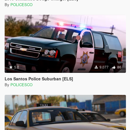
By
POLICESCO
5.0
9,077
86
Los Santos Police Suburban [ELS]
By
POLICESCO