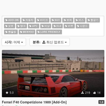
ADD-ON
자동차
바이크
SUV
트럭
버스
항공기
보트
탱크
APC
비상
ELS
바퀴
사운드
핸들링
MENYOO
LORE FRIENDLY
시각:
어제
분류:
최신 업로드
5.0
219
14
Ferrari F40 Competizione 1989 [Add-On]
1.0