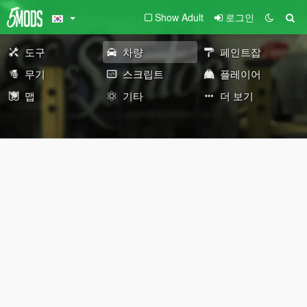
Show Adult
로그인
도구
차량
페인트잡
무기
스크립트
플레이어
맵
기타
더 보기