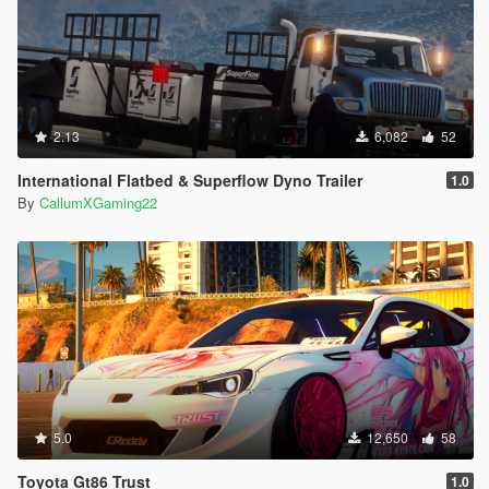
2.13
6,082
52
International Flatbed & Superflow Dyno Trailer
1.0
By
CallumXGaming22
5.0
12,650
58
Toyota Gt86 Trust
1.0