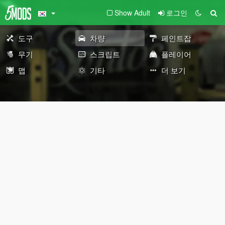
Show Adult
로그인
도구
차량
페인트잡
무기
스크립트
플레이어
맵
기타
더 보기