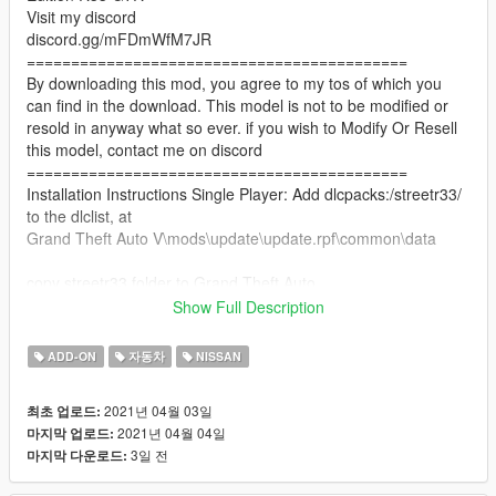
Visit my discord
discord.gg/mFDmWfM7JR
===========================================
By downloading this mod, you agree to my tos of which you
can find in the download. This model is not to be modified or
resold in anyway what so ever. if you wish to Modify Or Resell
this model, contact me on discord
===========================================
Installation Instructions Single Player: Add dlcpacks:/streetr33/
to the dlclist, at
Grand Theft Auto V\mods\update\update.rpf\common\data
copy streetr33 folder to Grand Theft Auto
V\mods\update\x64\dlcpacks
Show Full Description
Installation Instructions FiveM: Copy the streetr33 folder to
ADD-ON
자동차
NISSAN
your server resources folder, Start the Resource in your server
cfg, "start streetr33"
2021년 04월 03일
최초 업로드:
===========================================
2021년 04월 04일
마지막 업로드:
3일 전
마지막 다운로드:
Features:
COLS are good