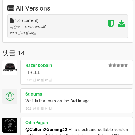
Upgrades works
All Versions
interior changes colour
Uv mapped
1.0
(current)
===========================================
다운로드 4,909
, 38.6MB
Credits:
2021년 04월 03일
> Car - Forza Horizon 3
DO NOT REUPLOAD ON ANY OTHER SITES
댓글 14
Razer kobain
FIREEE
2021년 04월 04일
Stigums
Whit is that map on the 3rd image
2021년 04월 04일
OdinPagan
@CallumXGaming22
Hi, a stock and editable version