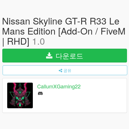
Nissan Skyline GT-R R33 Le
Mans Edition [Add-On / FiveM
| RHD]
1.0
다운로드
공유
CallumXGaming22