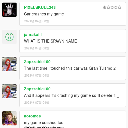
PIXELSKULL343
Car crashes my game
2021년 04월 08일
jahrakalll
WHAT IS THE SPAWN NAME
2021년 04월 08일
Zapzzable100
The last time i touched this car was Gran Tuismo 2
2021년 07월 04일
Zapzzable100
And it appears it's crashing my game so ill delete it-_-
2021년 07월 04일
aotomes
my game crashed too
@CallumXGaming22