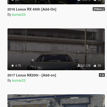
2016 Lexus RX 450h [Add-On]
[FINAL]
By
kumar23
4.75
10,129
39
2017 Lexus NX200t - [Add-on]
1.0
By
kumar23