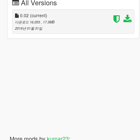
All Versions
0.02
(current)
다운로드 16,053
, 17.3MB
2019년 01월 31일
More mods by
kumar23
: