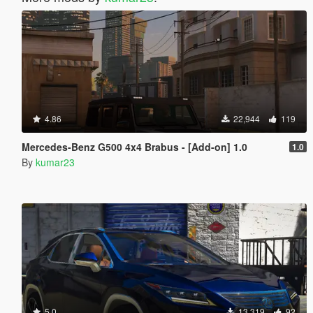
4.86
22,944
119
Mercedes-Benz G500 4x4 Brabus - [Add-on] 1.0
1.0
By
kumar23
5.0
13,319
92