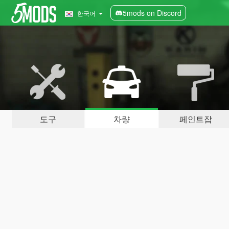
5mods on Discord
한국어
도구
차량
페인트잡