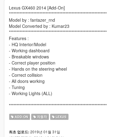
Lexus GX460 2014 [Add-On]
****************************************************************
Model by : fantazer_rnd
Model Converted by : Kumar23
****************************************************************
Features :
- HQ Interior/Model
- Working dashboard
- Breakable windows
- Correct player position
- Hands on the steering wheel
- Correct collision
- All doors working
- Tuning
- Working Lights (ALL)
****************************************************************
ADD-ON
자동차
LEXUS
2019년 01월 31일
최초 업로드: