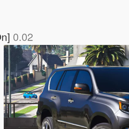
On]
0.02