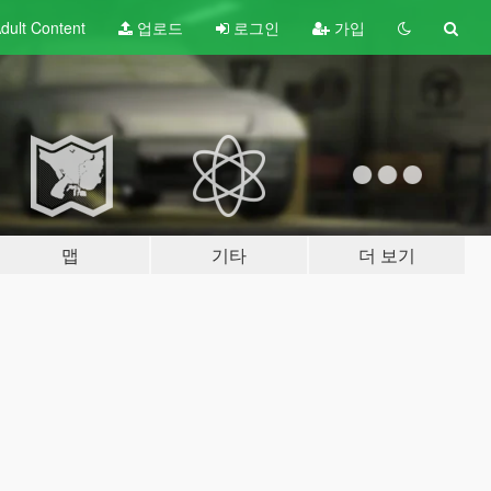
dult
Content
업로드
로그인
가입
맵
기타
더 보기