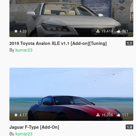
4.33
19,419
101
2019 Toyota Avalon XLE v1.1 [Add-on][Tuning]
1.1
By
kumar23
4.17
16,208
117
Jaguar F-Type [Add-On]
1.0
By
kumar23