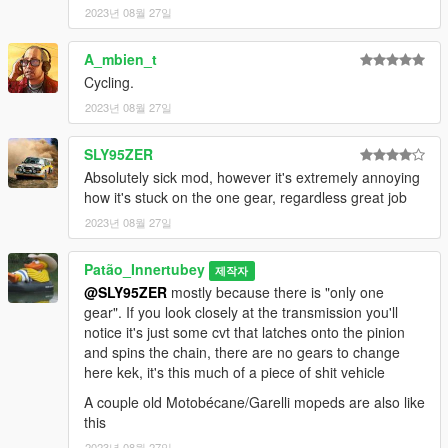
2023년 08월 27일
A_mbien_t
Cycling.
2023년 08월 27일
SLY95ZER
Absolutely sick mod, however it's extremely annoying
how it's stuck on the one gear, regardless great job
2023년 08월 27일
Patão_Innertubey
제작자
@SLY95ZER
mostly because there is "only one
gear". If you look closely at the transmission you'll
notice it's just some cvt that latches onto the pinion
and spins the chain, there are no gears to change
here kek, it's this much of a piece of shit vehicle
A couple old Motobécane/Garelli mopeds are also like
this
2023년 08월 27일