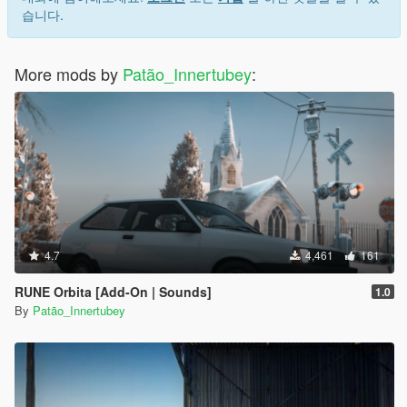
습니다.
More mods by
Patão_Innertubey
:
4.7
4,461
161
RUNE Orbita [Add-On | Sounds]
1.0
By
Patão_Innertubey