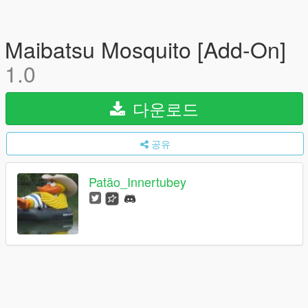
Maibatsu Mosquito [Add-On]
1.0
다운로드
공유
Patão_Innertubey