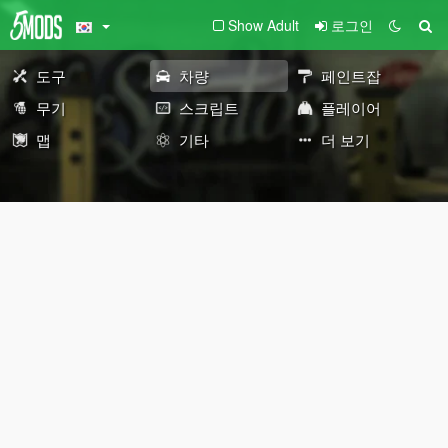
Show Adult
로그인
도구
차량
페인트잡
무기
스크립트
플레이어
맵
기타
더 보기