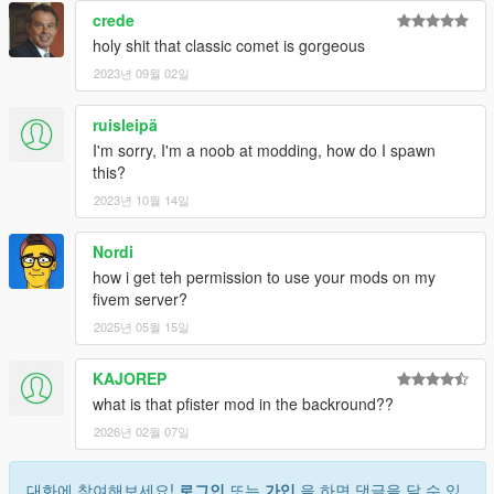
crede
holy shit that classic comet is gorgeous
2023년 09월 02일
ruisleipä
I'm sorry, I'm a noob at modding, how do I spawn
this?
2023년 10월 14일
Nordi
how i get teh permission to use your mods on my
fivem server?
2025년 05월 15일
KAJOREP
what is that pfister mod in the backround??
2026년 02월 07일
대화에 참여해보세요!
로그인
또는
가입
을 하면 댓글을 달 수 있