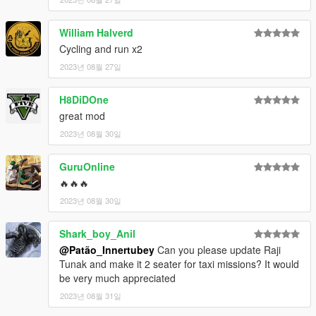
William Halverd
Cycling and run x2
2023년 08월 27일
H8DiDOne
great mod
2023년 08월 30일
GuruOnline
🔥🔥🔥
2023년 08월 30일
Shark_boy_Anil
@Patão_Innertubey
Can you please update Raji
Tunak and make it 2 seater for taxi missions? It would
be very much appreciated
2023년 08월 31일