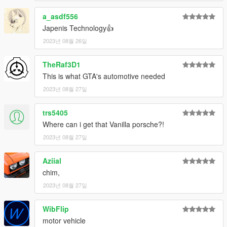
a_asdf556
Japenis Technology👍
2023년 08월 26일
TheRaf3D1
This is what GTA's automotive needed
2023년 08월 27일
trs5405
Where can i get that Vanilla porsche?!
2023년 08월 27일
Aziial
chim,
2023년 08월 27일
WibFlip
motor vehicle