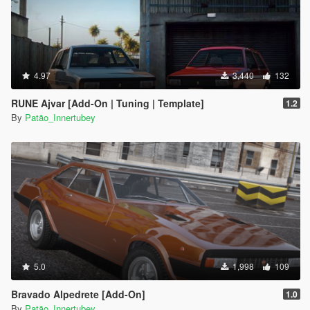
4.97
3,440
132
RUNE Ajvar [Add-On | Tuning | Template]
1.2
By
Patão_Innertubey
5.0
1,998
109
Bravado Alpedrete [Add-On]
1.0
By
Patão_Innertubey