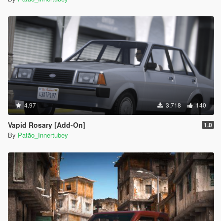
4.97
3,718
140
Vapid Rosary [Add-On]
1.0
By
Patão_Innertubey