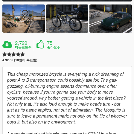
2,729
75
다운로드수
좋아요수
4.92 / 5 (18명이 투표함)
This cheap motorized bicycle is everything a hick dreaming of
point A to B transportation could possibly ask for. The gas-
guzzling, oil-burning engine asserts dominance over other
cyclists, because if you're gonna use your body to move
yourself around, why bother getting a vehicle in the first place?
Not only that, it's also loud enough to make heads turn - but
just as its name implies, not out of admiration. The Mosquito is
sure to leave a permanent mark; not only on the life of whoever
buys it, but also on the environment.
A generic motorized bicycle now comes to GTA V in a lore-