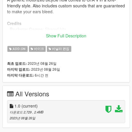
friendly style. Also includes custom sounds that are guaranteed
to make your ears bleed.
Credits
-
Rockstar Games
: Shared bits
-
KermanRB12
: Pictures
Show Full Description
Install Instructions
ADD-ON
바이크
바닐라 편집
-
Put the "spmosquito" folder in
mods\update\x64\dlcpacks
2023년 08월 26일
최초 업로드:
-
Add this line -> dlcpacks:\spmosquito\ to the dlclist.xml
2023년 08월 26일
마지막 업로드:
(mods\update\update.rpf\common\data)
6시간 전
마지막 다운로드:
Spawn Name: mosquito
All Versions
Respect people's work; ask me for permission in order to
edit, port or use in FiveM.
Thank you.
1.0
(current)
다운로드 2,729
, 2.4MB
2023년 08월 26일