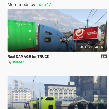
More mods by
indra47
:
1,170
25
Real DAMAGE for TRUCK
1.0
By
indra47