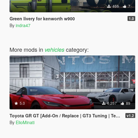
466
7
Green livery for kenworth w900
1.0
By
indra47
More mods in
category:
vehicles
5.0
6,257
89
Toyota GR GT [Add-On / Replace | GT3 Tuning | Template | LODS]
v1.2
By
ElioMinati