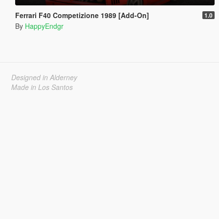
Ferrari F40 Competizione 1989 [Add-On]
1.0
By
HappyEndgr
Designed in Alderney
Made in Los Santos