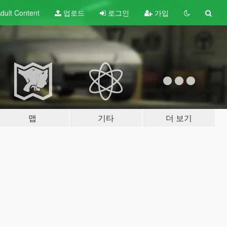
dult
Content
업로드
로그인
가입
맵
기타
더 보기