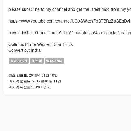
please subscribe to my channel and get the latest mod from my y
https://www.youtube.com/channel/UC0GWk5sFgBTBRzZsGEqDvl
how to instal : Grand Theft Auto V \ update \ x64 \ dlcpacks \ patchda
Optimus Prime Western Star Truck
Convert by: Indra
ADD-ON
트럭
SCANIA
2019년 01월 10일
최초 업로드:
2019년 01월 11일
마지막 업로드:
23시간 전
마지막 다운로드: