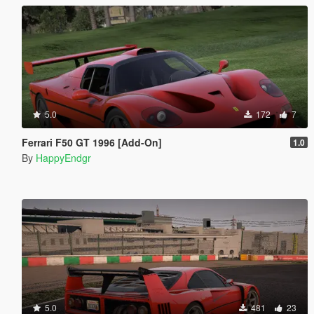
5.0
172
7
Ferrari F50 GT 1996 [Add-On]
1.0
By
HappyEndgr
5.0
481
23