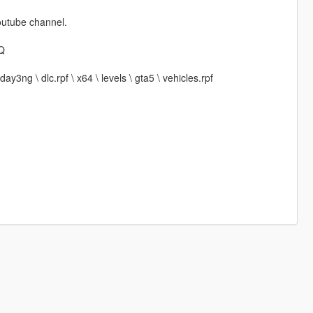
outube channel.
Q
y3ng \ dlc.rpf \ x64 \ levels \ gta5 \ vehicles.rpf