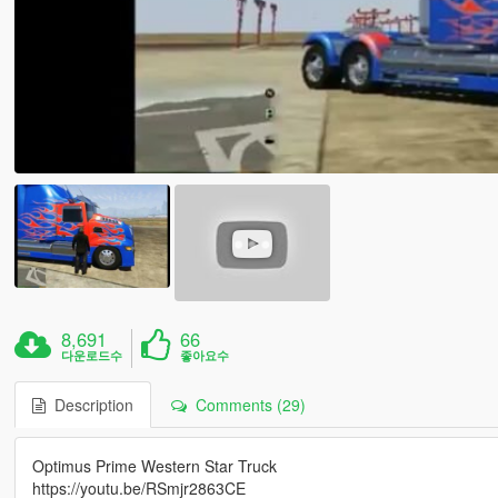
8,691
66
다운로드수
좋아요수
Description
Comments (29)
Optimus Prime Western Star Truck
https://youtu.be/RSmjr2863CE