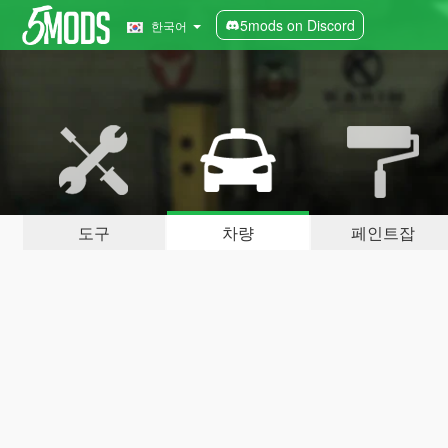
5mods on Discord
한국어
도구
차량
페인트잡