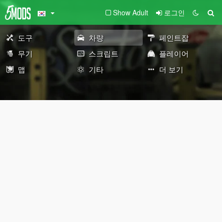
Show Adult
로그인
도구
차량
페인트잡
무기
스크립트
플레이어
맵
기타
더 보기