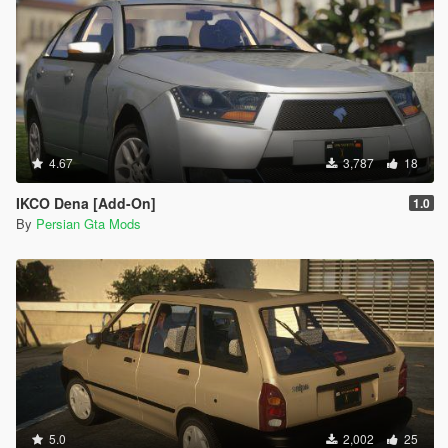
4.67
3,787
18
IKCO Dena [Add-On]
1.0
By
Persian Gta Mods
5.0
2,002
25