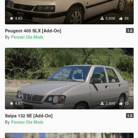
4.83
5,606
36
Peugeot 405 SLX [Add-On]
1.0
By
Persian Gta Mods
4.67
2,905
15
Saipa 132 SE [Add-On]
1.0
By
Persian Gta Mods