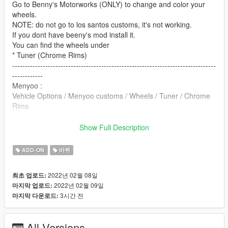
Go to Benny's Motorworks (ONLY) to change and color your
wheels.
NOTE: do not go to los santos customs, it's not working.
If you dont have beeny's mod install it.
You can find the wheels under
* Tuner (Chrome Rims)
--------------------------------------------------------------------------------
------------
Menyoo :
Vehicle Options / Menyoo customs / Wheels / Tuner / Chrome
Rims
--------------------------------------------------------------------------------
------------
Show Full Description
Recommended Mod : https://www.gta5-mods.com/misc/gta-5-
gameconfig-300-cars
ADD-ON
바퀴
------------------------------------------------
Installation :
2022년 02월 08일
최초 업로드:
Go to update/update.rpf/common/data
2022년 02월 09일
마지막 업로드:
Find dlclist.xml,
3시간 전
마지막 다운로드:
Right click and select Edit
Add this line in Paths section dlcpacks:\xenonwheels\
press save
All Versions