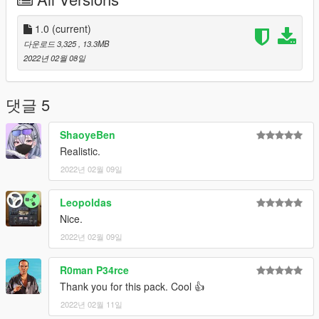
Make a folder named "xenonwheels" , in update/x64/dlcpacks
drag and drop inside the dlc.rpf from the file you downloaded.
-----------------------------------------------
1.0
(current)
Telegram : t.me/Persian_GTA_Mods
다운로드 3,325
, 13.3MB
instagram.com/Persian_GTA_Mods
2022년 02월 08일
댓글 5
ShaoyeBen
Realistic.
2022년 02월 09일
Leopoldas
Nice.
2022년 02월 09일
R0man P34rce
Thank you for this pack. Cool 👍
2022년 02월 11일