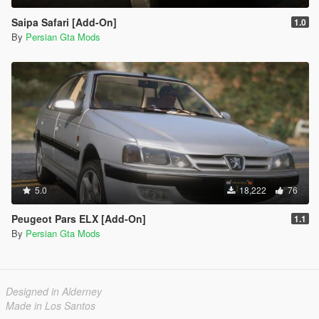
Saipa Safari [Add-On]
1.0
By
Persian Gta Mods
5.0
18,222
76
Peugeot Pars ELX [Add-On]
1.1
By
Persian Gta Mods
Designed in Alderney
Made in Los Santos