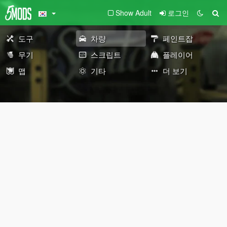
Show Adult
로그인
도구
차량
페인트잡
무기
스크립트
플레이어
맵
기타
더 보기