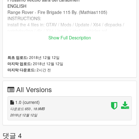
ENGLISH
Range Rover - Fire Brigade 115 By. (Mathias1105)
INSTRUCTIONS:
install the 4 files in: GTAV / Mods / Update / X64 / dlcpacks /
patchday3ng / dlc / X64 / levels / gta5 / vehicles.rpf
I remind you that this vehicle is ELS so you have to install the
Show Full Description
file "FIRETRUK" in: SteamLibrary / steamapps / common /
GTAV / ELS / pack_default
Original file: https://en.gta5-mods.com/vehicles/british-met-
2018년 12월 12일
최초 업로드:
police-range-rover-els-matrix-board-rel
2018년 12월 12일
마지막 업로드:
Next vehicle will be the carabinieri
2시간 전
마지막 다운로드:
All Versions
1.0
(current)
다운로드 653
, 18.9MB
2018년 12월 12일
댓글 4