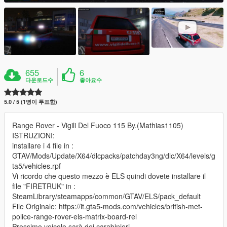
655
6
다운로드수
좋아요수
5.0 / 5 (1명이 투표함)
Range Rover - Vigili Del Fuoco 115 By.(Mathias1105)
ISTRUZIONI:
installare i 4 file in :
GTAV/Mods/Update/X64/dlcpacks/patchday3ng/dlc/X64/levels/g
ta5/vehicles.rpf
Vi ricordo che questo mezzo è ELS quindi dovete installare il
file "FIRETRUK" in :
SteamLibrary/steamapps/common/GTAV/ELS/pack_default
File Originale: https://it.gta5-mods.com/vehicles/british-met-
police-range-rover-els-matrix-board-rel
Prossimo veicolo sarà dei carabinieri