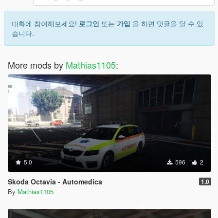
대화에 참여해보세요!
로그인
또는
가입
을 하면 댓글을 달 수 있
습니다.
More mods by
Mathias1105
:
5.0
596
2
Skoda Octavia - Automedica
1.0
By
Mathias1105