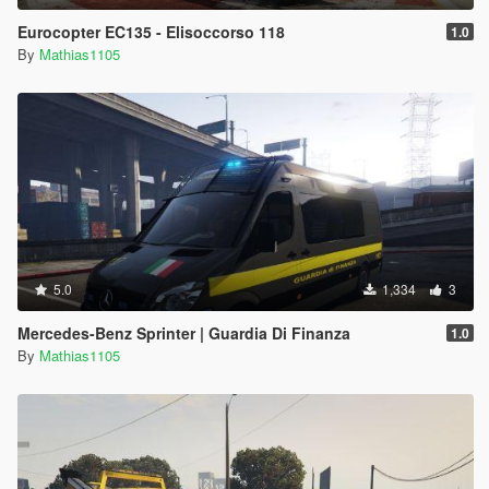
Eurocopter EC135 - Elisoccorso 118
1.0
By
Mathias1105
5.0
1,334
3
Mercedes-Benz Sprinter | Guardia Di Finanza
1.0
By
Mathias1105