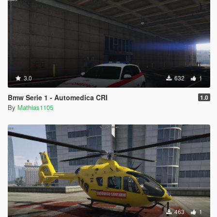
3.0
632
1
Bmw Serie 1 - Automedica CRI
1.0
By
Mathias1105
463
1