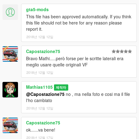
gta5-mods
This file has been approved automatically. If you think
this file should not be here for any reason please
report it.
2018년 12월 12일
Capostazione75
Bravo Mathi.....però forse per le scritte laterali era
meglio usare quelle originali VF
2018년 12월 12일
Mathias1105
제작자
@Capostazione75
no , ma nella foto e cosi ma il file
l'ho cambiato
2018년 12월 12일
Capostazione75
ok......va bene!
2018년 12월 17일