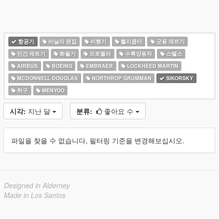
항공기
바닐라 편집
비행기
헬리콥터
군용 제트기
민간 제트기
화물기
프로펠러
수륙양용차
스텔스
AIRBUS
BOEING
EMBRAER
LOCKHEED MARTIN
MCDONNELL DOUGLAS
NORTHROP GRUMMAN
SIKORSKY
허구
MENYOO
시각:
지난 달
분류:
좋아요 수
파일을 찾을 수 없습니다, 필터링 기준을 변경해보십시오.
Designed in Alderney
Made in Los Santos