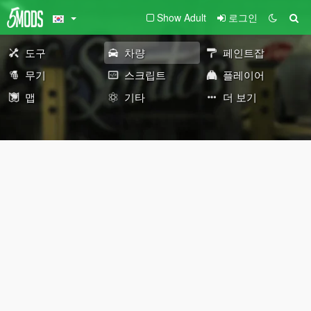
Show Adult
로그인
도구
차량
페인트잡
무기
스크립트
플레이어
맵
기타
더 보기