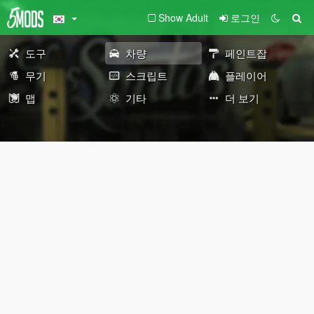
Show Adult
로그인
도구
차량
페인트잡
무기
스크립트
플레이어
맵
기타
더 보기