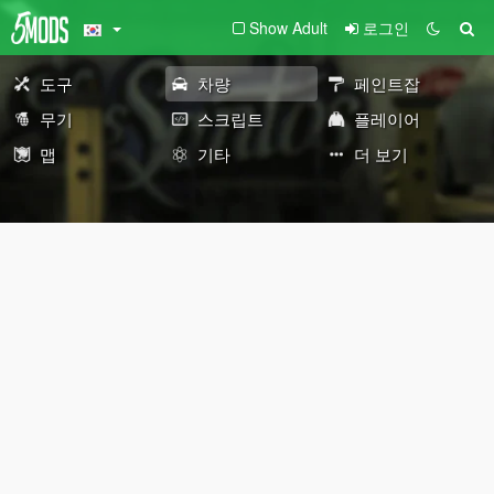
Show Adult
로그인
도구
차량
페인트잡
무기
스크립트
플레이어
맵
기타
더 보기