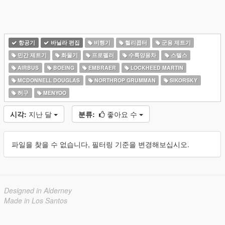
항공기
바닐라 편집
비행기
헬리콥터
군용 제트기
민간 제트기
화물기
프로펠러
수륙양용차
스텔스
AIRBUS
BOEING
EMBRAER
LOCKHEED MARTIN
MCDONNELL DOUGLAS
NORTHROP GRUMMAN
SIKORSKY
허구
MENYOO
시각:
지난 달
분류:
좋아요 수
파일을 찾을 수 없습니다, 필터링 기준을 변경해보십시오.
Designed in Alderney
Made in Los Santos