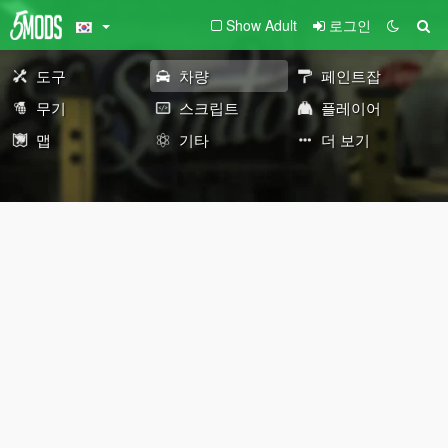
Show Adult
로그인
도구
차량
페인트잡
무기
스크립트
플레이어
맵
기타
더 보기