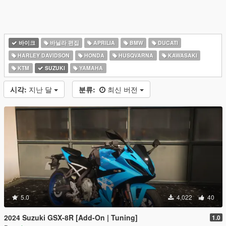
바이크
바닐라 편집
APRILIA
BMW
DUCATI
HARLEY DAVIDSON
HONDA
HUSQVARNA
KAWASAKI
KTM
SUZUKI
YAMAHA
시각:
지난 달
분류:
최신 버전
5.0
4,022
40
2024 Suzuki GSX-8R [Add-On | Tuning]
1.0