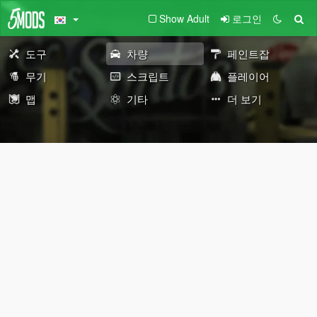
Show Adult
로그인
도구
차량
페인트잡
무기
스크립트
플레이어
맵
기타
더 보기