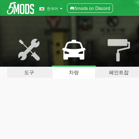
5mods on Discord
한국어
도구
차량
페인트잡