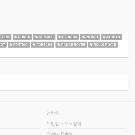
FORD
HONDA
HUMMER
HYUNDAI
INFINITI
JAGUAR
EOT
PONTIAC
PORSCHE
RANGE ROVER
ROLLS ROYCE
연락처
개인정보 보호정책
Cookie Policy