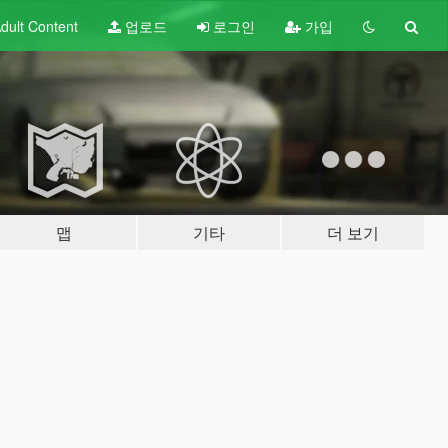
dult
Content
업로드
로그인
가입
맵
기타
더 보기