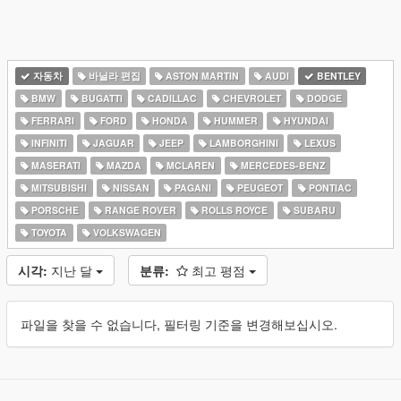
자동차
바닐라 편집
ASTON MARTIN
AUDI
BENTLEY
BMW
BUGATTI
CADILLAC
CHEVROLET
DODGE
FERRARI
FORD
HONDA
HUMMER
HYUNDAI
INFINITI
JAGUAR
JEEP
LAMBORGHINI
LEXUS
MASERATI
MAZDA
MCLAREN
MERCEDES-BENZ
MITSUBISHI
NISSAN
PAGANI
PEUGEOT
PONTIAC
PORSCHE
RANGE ROVER
ROLLS ROYCE
SUBARU
TOYOTA
VOLKSWAGEN
시각:
지난 달
분류:
최고 평점
파일을 찾을 수 없습니다, 필터링 기준을 변경해보십시오.