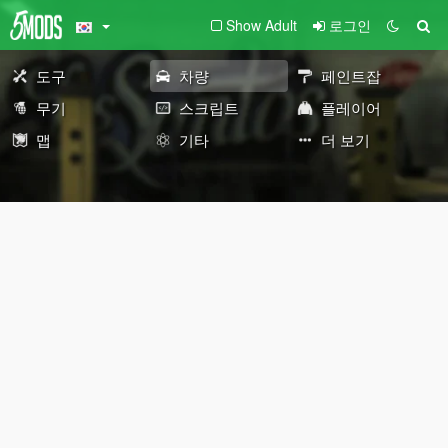
Show Adult
로그인
도구
차량
페인트잡
무기
스크립트
플레이어
맵
기타
더 보기