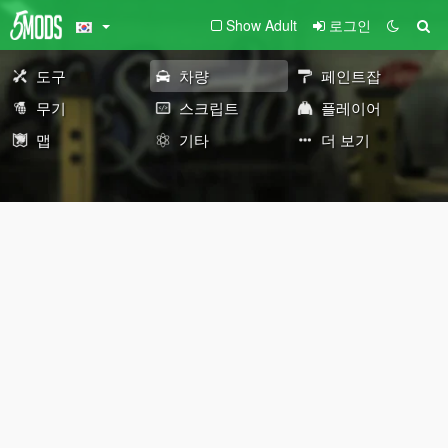
Show Adult
로그인
도구
차량
페인트잡
무기
스크립트
플레이어
맵
기타
더 보기