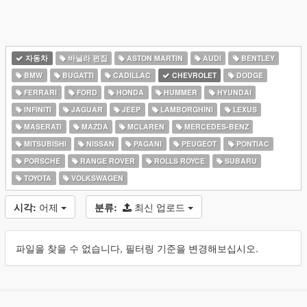
자동차
바닐라 편집
ASTON MARTIN
AUDI
BENTLEY
BMW
BUGATTI
CADILLAC
CHEVROLET
DODGE
FERRARI
FORD
HONDA
HUMMER
HYUNDAI
INFINITI
JAGUAR
JEEP
LAMBORGHINI
LEXUS
MASERATI
MAZDA
MCLAREN
MERCEDES-BENZ
MITSUBISHI
NISSAN
PAGANI
PEUGEOT
PONTIAC
PORSCHE
RANGE ROVER
ROLLS ROYCE
SUBARU
TOYOTA
VOLKSWAGEN
시각:
어제
분류:
최신 업로드
파일을 찾을 수 없습니다, 필터링 기준을 변경해보십시오.